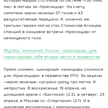
который набрал сто очков по системе «гол плюс
пас» в матчах за «Краснодар». На счету
капитана черно-зеленых 57 голов и 43
результативные передачи. И, конечно же,
третьим героем матча стал Станислав Агкацев,
спасший в концовке встречи «Краснодар» от
неминуемого гола.
Футбол. Чемпионат России. «Краснодар» уже
гарантировал себе второе место в первенстве
Прямо скажем, «шикарный» календарь сложился
для «Краснодара» в первенстве РПЛ. За неделю
«черно-зеленые» сыграли сразу три матча. И
непростых. В воскресенье, 19 апреля, на
домашней арене с «Балтикой» (2:2), в четверг, 23
апреля, в Москве со «Спартаком» (2:1). И в
минувшее воскресенье с махачкалинским