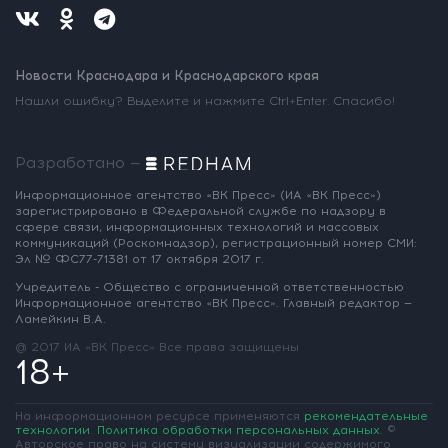
Новости Краснодара и Краснодарского края
Нашли ошибку? Выделите и нажмите Ctrl+Enter. Спасибо!
Разработано —
Информационное агентство «ВК Пресс»
(ИА «ВК Пресс»)
зарегистрировано
в Федеральной службе по надзору
в
сфере связи, информационных
технологий и массовых
коммуникаций
(Роскомнадзор),
регистрационный номер СМИ:
Эл № ФС77-71381
от 17 октября 2017 г.
Учредитель - Общество с ограниченной
ответственностью
Информационное
агентство «ВК Пресс».
Главный редактор —
Ламейкин В.А.
@ 2017 ИА «ВК Пресс»
Все права защищены
18+
На информационном ресурсе применяются
рекомендательные
технологии
.
Политика обработки персональных данных
.
©
Авторское право на систему визуализации содержимого