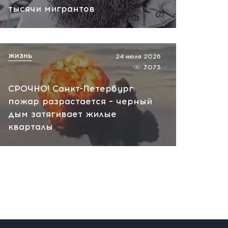
вчера, 10:13
тысячи мигрантов
НАТО планирует и
руководит терактами в
России! Сенсационное
ЖИЗНЬ
24 июля 2026
заявление хакеров
7073
вчера, 10:07
СРОЧНО! Санкт-Петербург:
пожар разрастается – черный
дым затягивает жилые
кварталы