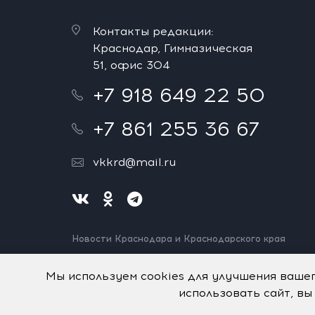
Контакты редакции:
Краснодар, Гимназическая
51, офис 304
+7 918 649 22 50
+7 861 255 36 67
vkkrd@mail.ru
Новости Краснодара и Краснодарского края
Нашли ошибку? Выделите и нажмите Ctrl+Enter.
Спасибо!
Мы используем cookies для улучшения ваше
использовать сайт, вы