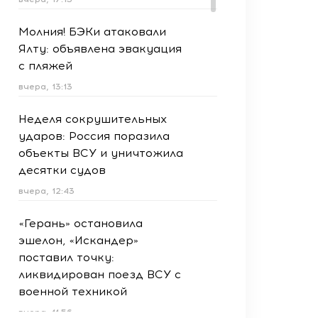
Молния! БЭКи атаковали
Ялту: объявлена эвакуация
с пляжей
вчера, 13:13
Неделя сокрушительных
ударов: Россия поразила
объекты ВСУ и уничтожила
десятки судов
вчера, 12:43
«Герань» остановила
эшелон, «Искандер»
поставил точку:
ликвидирован поезд ВСУ с
военной техникой
вчера, 11:56