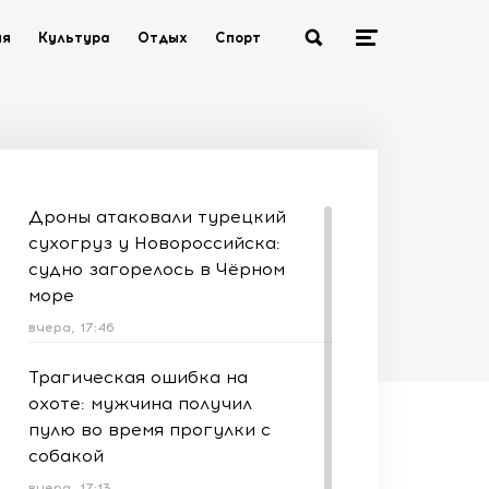
ия
Культура
Отдых
Спорт
Дроны атаковали турецкий
сухогруз у Новороссийска:
судно загорелось в Чёрном
море
вчера, 17:46
Трагическая ошибка на
охоте: мужчина получил
пулю во время прогулки с
собакой
вчера, 17:13