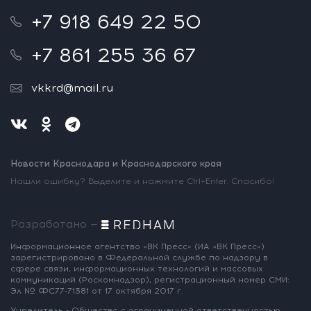
+7 918 649 22 50
+7 861 255 36 67
vkkrd@mail.ru
Новости Краснодара и Краснодарского края
Нашли ошибку? Выделите и нажмите Ctrl+Enter. Спасибо!
Разработано —
Информационное агентство «ВК Пресс»
(ИА «ВК Пресс»)
зарегистрировано
в Федеральной службе по надзору
в
сфере связи, информационных
технологий и массовых
коммуникаций
(Роскомнадзор),
регистрационный номер СМИ:
Эл № ФС77-71381
от 17 октября 2017 г.
Учредитель - Общество с ограниченной
ответственностью