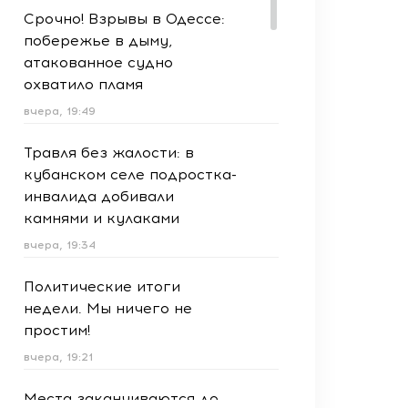
Срочно! Взрывы в Одессе:
побережье в дыму,
атакованное судно
охватило пламя
вчера, 19:49
Травля без жалости: в
кубанском селе подростка-
инвалида добивали
камнями и кулаками
вчера, 19:34
Политические итоги
недели. Мы ничего не
простим!
вчера, 19:21
Места заканчиваются до