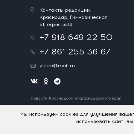
Контакты редакции:
Краснодар, Гимназическая
51, офис 304
+7 918 649 22 50
+7 861 255 36 67
vkkrd@mail.ru
Новости Краснодара и Краснодарского края
Нашли ошибку? Выделите и нажмите Ctrl+Enter.
Спасибо!
Мы используем cookies для улучшения ваше
использовать сайт, вы
На информационном ресурсе применяются
рекомен