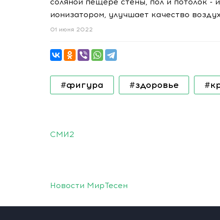
соляной пещере стены, пол и потолок - 
ионизатором, улучшает качество возду
01 июня 2022
#фигура
#здоровье
#к
СМИ2
Новости МирТесен