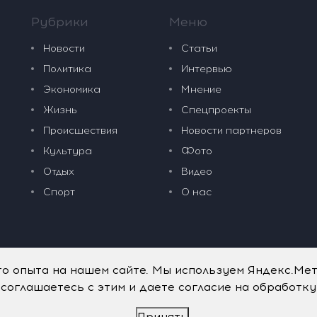
Рубрики
Меню
Новости
Статьи
Политика
Интервью
Экономика
Мнение
Жизнь
Спецпроекты
Происшествия
Новости партнеров
Культура
Фото
Отдых
Видео
Спорт
О нас
го опыта на нашем сайте. Мы используем Яндекс.Ме
 соглашаетесь с этим и даете согласие на обработк
Принять
дательные технологии
.
Политика обработки персональных данных
.