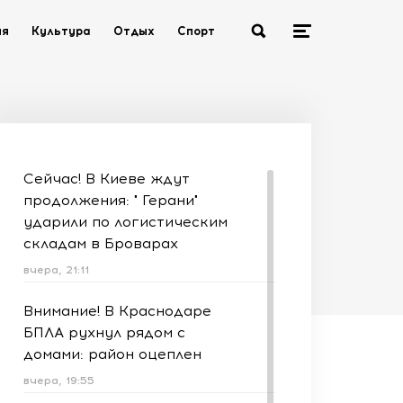
ия
Культура
Отдых
Спорт
Сейчас! В Киеве ждут
продолжения: " Герани"
ударили по логистическим
складам в Броварах
вчера, 21:11
Внимание! В Краснодаре
БПЛА рухнул рядом с
домами: район оцеплен
вчера, 19:55