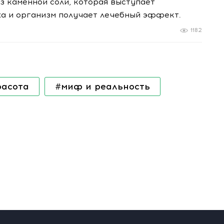
из каменной соли, которая выступает
ха и организм получает лечебный эффект.
1182
расота
#миф и реальность