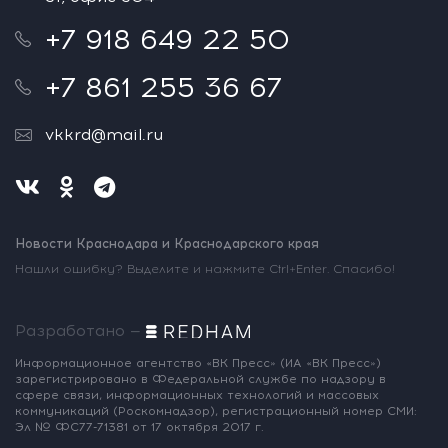
+7 918 649 22 50
+7 861 255 36 67
vkkrd@mail.ru
Новости Краснодара и Краснодарского края
Нашли ошибку? Выделите и нажмите Ctrl+Enter. Спасибо!
Разработано —
Информационное агентство «ВК Пресс»
(ИА «ВК Пресс»)
зарегистрировано
в Федеральной службе по надзору
в
сфере связи, информационных
технологий и массовых
коммуникаций
(Роскомнадзор),
регистрационный номер СМИ:
Эл № ФС77-71381
от 17 октября 2017 г.