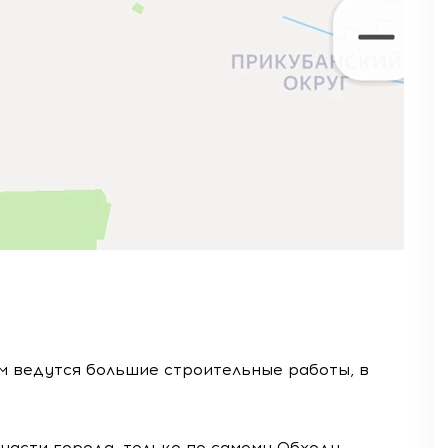
м ведутся большие строительные работы, в
части города, только по самому Обходу