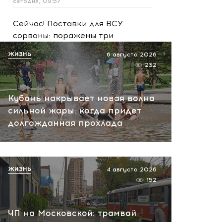
сегодня, 09:57
Сейчас! Поставки для ВСУ
сорваны: поражены три
сухогруза и судно в порту
ЖИЗНЬ
6 августа 2026
Николаева
232
сегодня, 09:18
Кубань накрывает новая волна
сильной жары: когда придет
долгожданная прохлада
ЖИЗНЬ
4 августа 2026
152
ЧП на Московской: трамвай