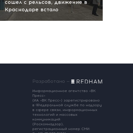
сошел с рельсов, движение в
Краснодаре встало
Разработано —
Информационное агентство «ВК
Пресс»
(ИА «ВК Пресс») зарегистрировано
в Федеральной службе по надзору
в сфере связи, информационных
технологий и массовых
коммуникаций
(Роскомнадзор),
регистрационный номер СМИ: