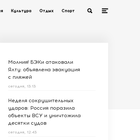
ия
Культура
Отдых
Спорт
Молния! БЭКи атаковали
Ялту: объявлена эвакуация
с пляжей
сегодня, 13:13
Неделя сокрушительных
ударов: Россия поразила
объекты ВСУ и уничтожила
десятки судов
сегодня, 12:43