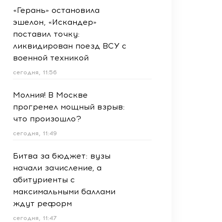
«Герань» остановила
эшелон, «Искандер»
поставил точку:
ликвидирован поезд ВСУ с
военной техникой
сегодня, 11:56
Молния! В Москве
прогремел мощный взрыв:
что произошло?
сегодня, 11:49
Битва за бюджет: вузы
начали зачисление, а
абитуриенты с
максимальными баллами
ждут реформ
сегодня, 11:47