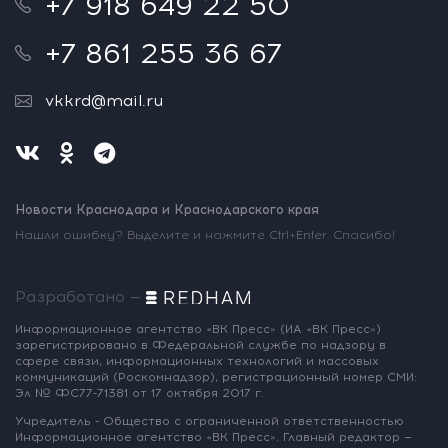
+7 918 649 22 50
+7 861 255 36 67
vkkrd@mail.ru
Новости Краснодара и Краснодарского края
Нашли ошибку? Выделите и нажмите Ctrl+Enter. Спасибо!
Разработано —
Информационное агентство «ВК Пресс»
(ИА «ВК Пресс»)
зарегистрировано
в Федеральной службе по надзору
в
сфере связи, информационных
технологий и массовых
коммуникаций
(Роскомнадзор),
регистрационный номер СМИ:
Эл № ФС77-71381
от 17 октября 2017 г.
Учредитель - Общество с ограниченной
ответственностью
Информационное
агентство «ВК Пресс».
Главный редактор —