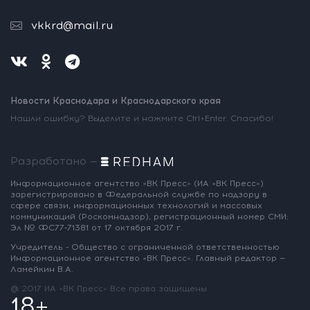
vkkrd@mail.ru
Новости Краснодара и Краснодарского края
Нашли ошибку? Выделите и нажмите Ctrl+Enter. Спасибо!
Разработано —
Информационное агентство «ВК Пресс»
(ИА «ВК Пресс»)
зарегистрировано
в Федеральной службе по надзору
в
сфере связи, информационных
технологий и массовых
коммуникаций
(Роскомнадзор),
регистрационный номер СМИ:
Эл № ФС77-71381
от 17 октября 2017 г.
Учредитель - Общество с ограниченной
ответственностью
Информационное
агентство «ВК Пресс».
Главный редактор —
Ламейкин В.А.
@ 2017 ИА «ВК Пресс»
Все права защищены
18+