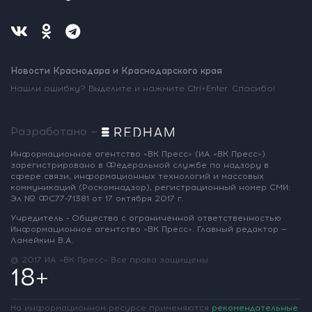
Новости Краснодара и Краснодарского края
Нашли ошибку? Выделите и нажмите Ctrl+Enter. Спасибо!
Разработано —
Информационное агентство «ВК Пресс»
(ИА «ВК Пресс»)
зарегистрировано
в Федеральной службе по надзору
в
сфере связи, информационных
технологий и массовых
коммуникаций
(Роскомнадзор),
регистрационный номер СМИ:
Эл № ФС77-71381
от 17 октября 2017 г.
Учредитель - Общество с ограниченной
ответственностью
Информационное
агентство «ВК Пресс».
Главный редактор —
Ламейкин В.А.
@ 2017 ИА «ВК Пресс»
Все права защищены
18+
На информационном ресурсе применяются
рекомендательные