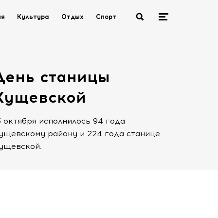
ия
Культура
Отдых
Спорт
День станицы
Кущевской
3 октября исполнилось 94 года
ущевскому району и 224 года станице
ущевской.