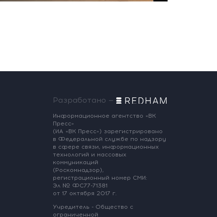
Разработано —
Информационное агентство «ВК
Пресс»
(ИА «ВК Пресс») зарегистрировано
в Федеральной службе по надзору
в сфере связи, информационных
технологий и массовых
коммуникаций
(Роскомнадзор),
регистрационный номер СМИ:
Эл № ФС77-71381
от 17 октября 2017 г.
Учредитель - Общество с
ограниченной