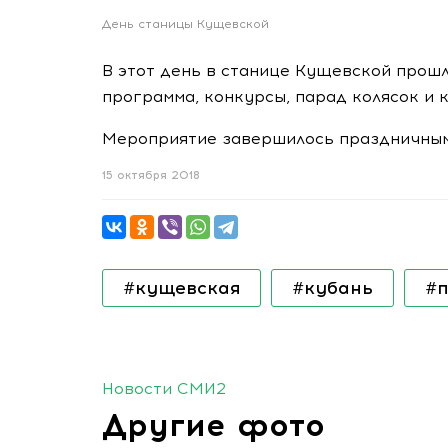
День станицы Кущевской
В этот день в станице Кущевской прош
программа, конкурсы, парад колясок и 
Мероприятие завершилось праздничным
15 октября 2018
#кущевская
#кубань
#
Новости СМИ2
Другие фото