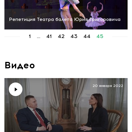
Репетиция Театра балета Юрия Григоровича
1
...
41
42
43
44
45
Видео
20 января 2022