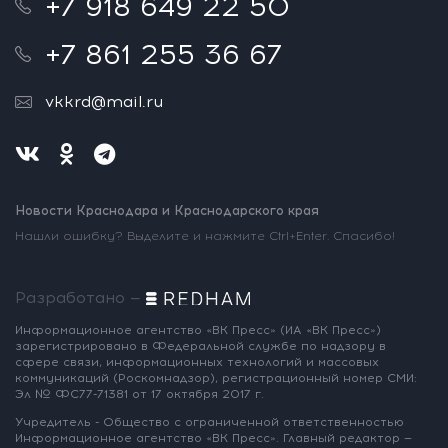
+7 918 649 22 50
+7 861 255 36 67
vkkrd@mail.ru
Новости Краснодара и Краснодарского края
Нашли ошибку? Выделите и нажмите Ctrl+Enter. Спасибо!
Разработано —
Информационное агентство «ВК Пресс»
(ИА «ВК Пресс»)
зарегистрировано
в Федеральной службе по надзору
в
сфере связи, информационных
технологий и массовых
коммуникаций
(Роскомнадзор),
регистрационный номер СМИ:
Эл № ФС77-71381
от 17 октября 2017 г.
Учредитель - Общество с ограниченной
ответственностью
Информационное
агентство «ВК Пресс».
Главный редактор —