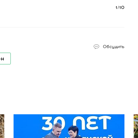
1
/
10
Обсудить
он