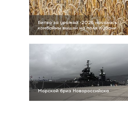
Битва за урожай -2026 началась:
комбайны вышли на поля Кубани
Морской бриз Новороссийска