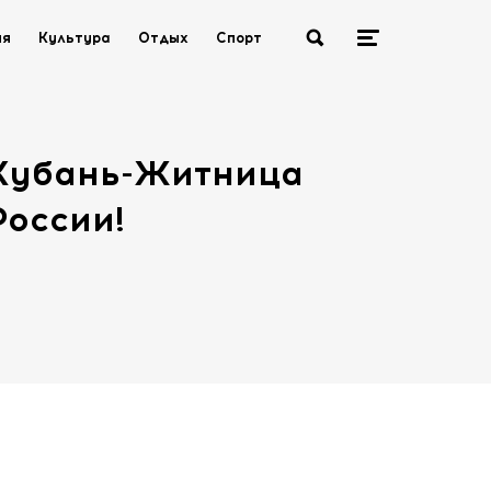
ия
Культура
Отдых
Спорт
Кубань-Житница
России!