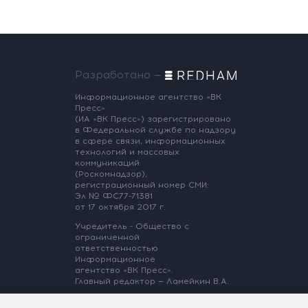
Разработано —
Информационное агентство «ВК
Пресс»
(ИА «ВК Пресс») зарегистрировано
в Федеральной службе по надзору
в сфере связи, информационных
технологий и массовых
коммуникаций
(Роскомнадзор),
регистрационный номер СМИ:
Эл № ФС77-71381
от 17 октября 2017 г.
Учредитель - Общество с
ограниченной
ответственностью
Информационное
агентство «ВК Пресс».
Главный редактор — Ламейкин В.А.
@ 2017 ИА «ВК Пресс»