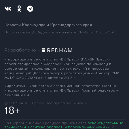
Новости Краснодара и Краснодарского края
Нашли ошибку? Выделите и нажмите Ctrl+Enter. Спасибо!
Разработано —
Информационное агентство «ВК Пресс»
(ИА «ВК Пресс»)
зарегистрировано
в Федеральной службе по надзору
в
сфере связи, информационных
технологий и массовых
коммуникаций
(Роскомнадзор),
регистрационный номер СМИ:
Эл № ФС77-71381
от 17 октября 2017 г.
Учредитель - Общество с ограниченной
ответственностью
Информационное
агентство «ВК Пресс».
Главный редактор —
Ламейкин В.А.
@ 2017 ИА «ВК Пресс»
Все права защищены
18+
На информационном ресурсе применяются
рекомендательные
технологии
.
Политика обработки персональных данных
.
©