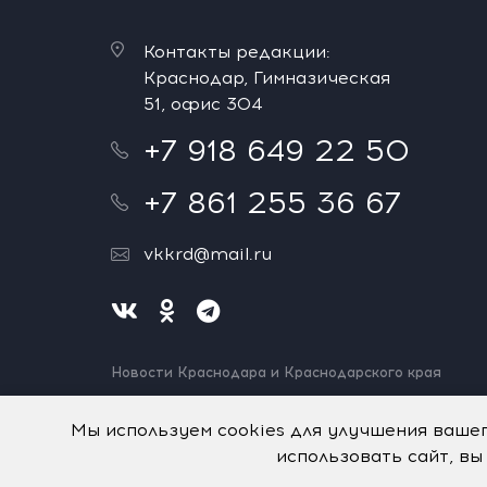
Контакты редакции:
Краснодар, Гимназическая
51, офис 304
+7 918 649 22 50
+7 861 255 36 67
vkkrd@mail.ru
Новости Краснодара и Краснодарского края
Нашли ошибку? Выделите и нажмите Ctrl+Enter.
Спасибо!
Мы используем cookies для улучшения ваше
использовать сайт, вы