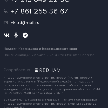
+7 861 255 36 67
vkkrd@mail.ru
Новости Краснодара и Краснодарского края
Нашли ошибку? Выделите и нажмите Ctrl+Enter. Спасибо!
Разработано —
Информационное агентство «ВК Пресс»
(ИА «ВК Пресс»)
зарегистрировано
в Федеральной службе по надзору
в
сфере связи, информационных
технологий и массовых
коммуникаций
(Роскомнадзор),
регистрационный номер СМИ:
Эл № ФС77-71381
от 17 октября 2017 г.
Учредитель - Общество с ограниченной
ответственностью
Информационное
агентство «ВК Пресс».
Главный редактор —
Ламейкин В.А.