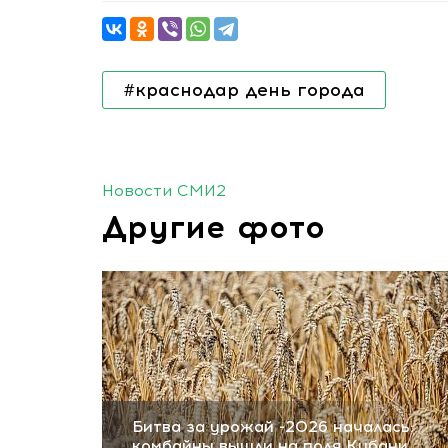
#краснодар день города
Новости СМИ2
Другие фото
Битва за урожай -2026 началась:
комбайны вышли на поля Кубани