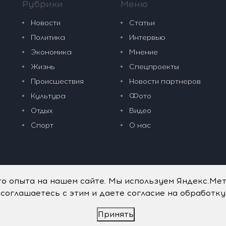
Рубрики
Меню
Новости
Статьи
Политика
Интервью
Экономика
Мнение
Жизнь
Спецпроекты
Происшествия
Новости партнеров
Культура
Фото
Отдых
Видео
Спорт
О нас
го опыта на нашем сайте. Мы используем Яндекс.Ме
 соглашаетесь с этим и даете согласие на обработк
Принять
дательные технологии
.
Политика обработки персональных данных
.
имого портала vkpress.ru, а также на исходные данные, включая т