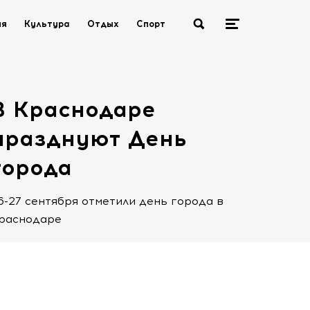
ия
Культура
Отдых
Спорт
В Краснодаре
празднуют День
города
6-27 сентября отметили день города в
раснодаре