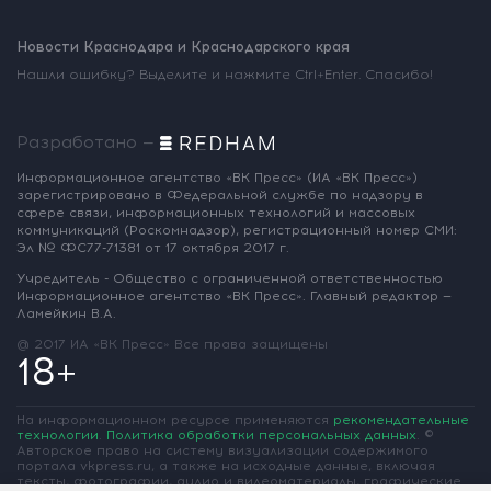
Новости Краснодара и Краснодарского края
Нашли ошибку? Выделите и нажмите Ctrl+Enter. Спасибо!
Разработано —
Информационное агентство «ВК Пресс»
(ИА «ВК Пресс»)
зарегистрировано
в Федеральной службе по надзору
в
сфере связи, информационных
технологий и массовых
коммуникаций
(Роскомнадзор),
регистрационный номер СМИ:
Эл № ФС77-71381
от 17 октября 2017 г.
Учредитель - Общество с ограниченной
ответственностью
Информационное
агентство «ВК Пресс».
Главный редактор —
Ламейкин В.А.
@ 2017 ИА «ВК Пресс»
Все права защищены
18+
На информационном ресурсе применяются
рекомендательные
технологии
.
Политика обработки персональных данных
.
©
Авторское право на систему визуализации содержимого
портала vkpress.ru, а также на исходные данные, включая
тексты, фотографии, аудио и видеоматериалы, графические