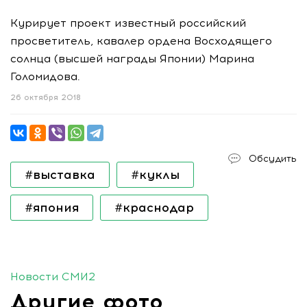
Курирует проект известный российский
просветитель, кавалер ордена Восходящего
солнца (высшей награды Японии) Марина
Голомидова.
26 октября 2018
Обсудить
#выставка
#куклы
#япония
#краснодар
Новости СМИ2
Другие фото