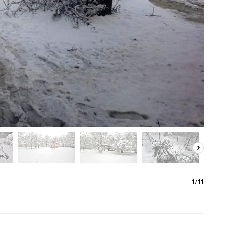
1
/
11