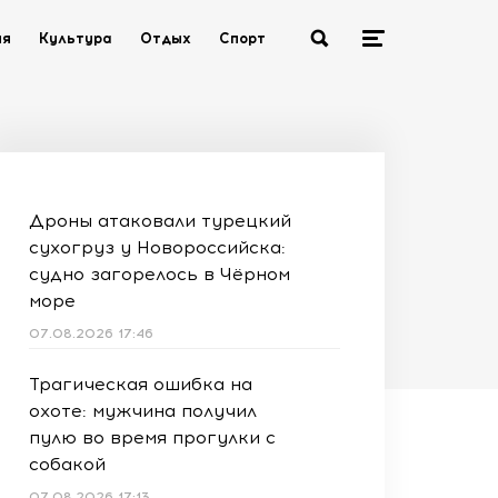
ия
Культура
Отдых
Спорт
Дроны атаковали турецкий
сухогруз у Новороссийска:
судно загорелось в Чёрном
море
07.08.2026 17:46
Трагическая ошибка на
охоте: мужчина получил
пулю во время прогулки с
собакой
07.08.2026 17:13