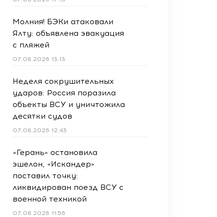
Молния! БЭКи атаковали
Ялту: объявлена эвакуация
с пляжей
07.08.2026 13:13
Неделя сокрушительных
ударов: Россия поразила
объекты ВСУ и уничтожила
десятки судов
07.08.2026 12:43
«Герань» остановила
эшелон, «Искандер»
поставил точку:
ликвидирован поезд ВСУ с
военной техникой
07.08.2026 11:56