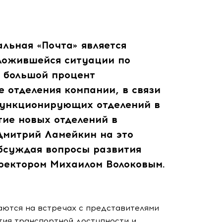
альная «Почта» является
сложившейся ситуации по
 большой процент
 отделения компании, в связи
функционирующих отделений в
тие новых отделений в
Дмитрий Ламейкин на это
обсуждая вопросы развития
ректором Михаилом Волоковым.
аются на встречах с представителями
тия транспортной доступности и