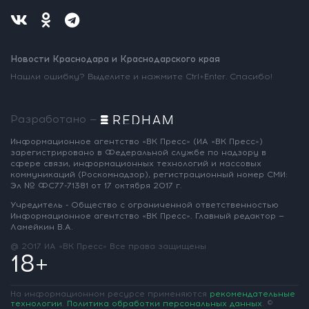
Новости Краснодара и Краснодарского края
Нашли ошибку? Выделите и нажмите Ctrl+Enter. Спасибо!
Разработано —
Информационное агентство «ВК Пресс»
(ИА «ВК Пресс»)
зарегистрировано
в Федеральной службе по надзору
в
сфере связи, информационных
технологий и массовых
коммуникаций
(Роскомнадзор),
регистрационный номер СМИ:
Эл № ФС77-71381
от 17 октября 2017 г.
Учредитель - Общество с ограниченной
ответственностью
Информационное
агентство «ВК Пресс».
Главный редактор —
Ламейкин В.А.
@ 2017 ИА «ВК Пресс»
Все права защищены
18+
На информационном ресурсе применяются
рекомендательные
технологии
.
Политика обработки персональных данных
.
©