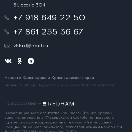
51, офис 304
+7 918 649 22 50
+7 861 255 36 67
vkkrd@mail.ru
Новости Краснодара и Краснодарского края
Нашли ошибку? Выделите и нажмите Ctrl+Enter. Спасибо!
Разработано —
Информационное агентство «ВК Пресс»
(ИА «ВК Пресс»)
зарегистрировано
в Федеральной службе по надзору
в
сфере связи, информационных
технологий и массовых
коммуникаций
(Роскомнадзор),
регистрационный номер СМИ:
Эл № ФС77-71381
от 17 октября 2017 г.