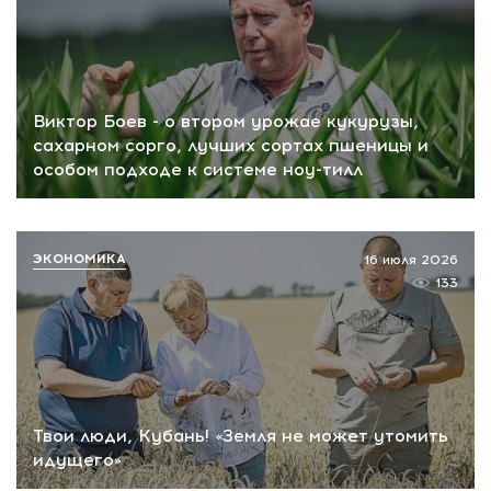
Виктор Боев - о втором урожае кукурузы,
сахарном сорго, лучших сортах пшеницы и
особом подходе к системе ноу-тилл
ЭКОНОМИКА
16 июля 2026
133
Твои люди, Кубань! «Земля не может утомить
идущего»