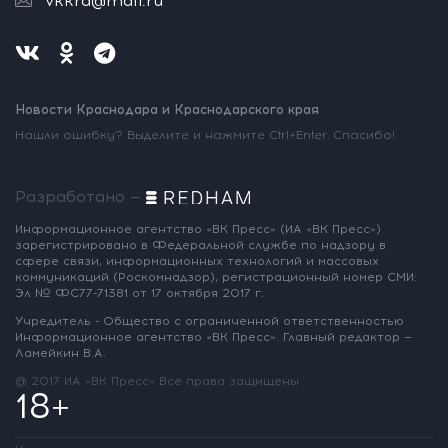
vkkrd@mail.ru
Новости Краснодара и Краснодарского края
Нашли ошибку? Выделите и нажмите Ctrl+Enter. Спасибо!
Разработано —
Информационное агентство «ВК Пресс»
(ИА «ВК Пресс»)
зарегистрировано
в Федеральной службе по надзору
в
сфере связи, информационных
технологий и массовых
коммуникаций
(Роскомнадзор),
регистрационный номер СМИ:
Эл № ФС77-71381
от 17 октября 2017 г.
Учредитель - Общество с ограниченной
ответственностью
Информационное
агентство «ВК Пресс».
Главный редактор —
Ламейкин В.А.
@ 2017 ИА «ВК Пресс»
Все права защищены
18+