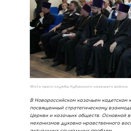
Фото пресс-службы Кубанского казачьего войска.
В Новороссийском казачьем кадетском к
посвященный стратегическому взаимоде
Церкви и казачьих обществ. Основной в
механизмов духовно-нравственного вос
актуальных социальных проблем.