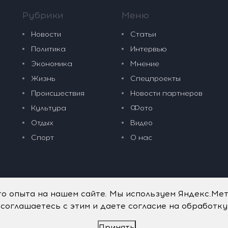
Рубрики
Меню
Новости
Статьи
Политика
Интервью
Экономика
Мнение
Жизнь
Спецпроекты
Происшествия
Новости партнеров
Культура
Фото
Отдых
Видео
Спорт
О нас
го опыта на нашем сайте. Мы используем Яндекс.Ме
 соглашаетесь с этим и даете согласие на обработк
Принять
дательные технологии
.
Политика обработки персональных данных
.