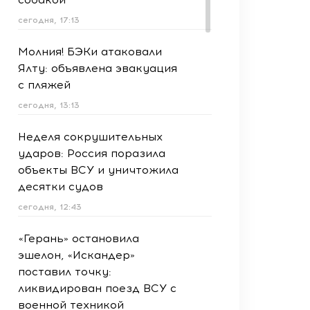
сегодня, 17:13
Молния! БЭКи атаковали
Ялту: объявлена эвакуация
с пляжей
сегодня, 13:13
Неделя сокрушительных
ударов: Россия поразила
объекты ВСУ и уничтожила
десятки судов
сегодня, 12:43
«Герань» остановила
эшелон, «Искандер»
поставил точку:
ликвидирован поезд ВСУ с
военной техникой