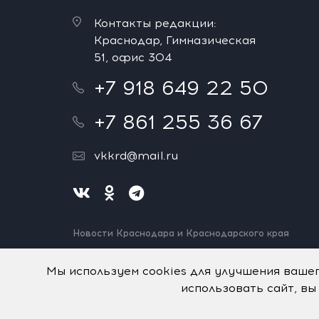
Контакты редакции:
Краснодар, Гимназическая
51, офис 304
+7 918 649 22 50
+7 861 255 36 67
vkkrd@mail.ru
Новости Краснодара и Краснодарского края
Нашли ошибку? Выделите и нажмите Ctrl+Enter.
Спасибо!
Мы используем cookies для улучшения ваше
использовать сайт, вы
На информационном ресурсе применяются
рекомен