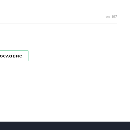
167
ославие