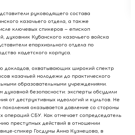
едставители руководящего состава
нского казачьего отдела, а также
исле ключевых спикеров — епископ
й, духовник Кубанского казачьего войска
дставители епархиального отдела по
одство кадетского корпуса.
ю докладов, охватывающих широкий спектр
росов казачьей молодежи до практического
льными образовательными учреждениями.
м духовной безопасности: эксперты обсудили
я от деструктивных идеологий и культов. Не
о поколения оказывается давление со стороны
 операций СБУ. Как отмечает сопредседатель
нию преступных действий в отношении
вице-спикер Госдумы Анна Кузнецова, в