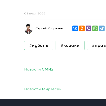
08 июля 2026
Сергей Капрелов
#кубань
#казаки
#прав
Новости СМИ2
Новости МирТесен