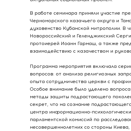
В работе семинара приняли участие пр
Черноморского казачьего округа и Тама
духовенство Кубанской митрополии. В ч
Новороссийский и Геленджикский Серги
протоиерей Иоанн Гармаш, а также пре
взаимодействию с казачеством и руков
Программа мероприятия включала сери
вопросов: от анализа религиозных зап
опыта сотрудничества церкви с профи
Особое внимание было уделено вопроса
методы защиты подрастающего поколени
секрет, что на сознание подрастающег
центра информационно-психологических
парламентской комиссий по расследова
несовершеннолетних со стороны Киева, 