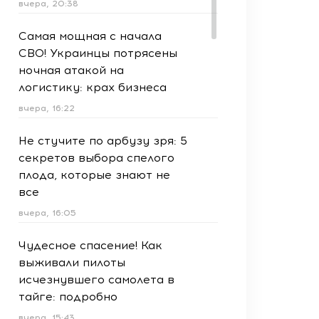
вчера, 20:38
Самая мощная с начала
СВО! Украинцы потрясены
ночная атакой на
логистику: крах бизнеса
вчера, 16:22
Не стучите по арбузу зря: 5
секретов выбора спелого
плода, которые знают не
все
вчера, 16:05
Чудесное спасение! Как
выживали пилоты
исчезнувшего самолета в
тайге: подробно
вчера, 15:43