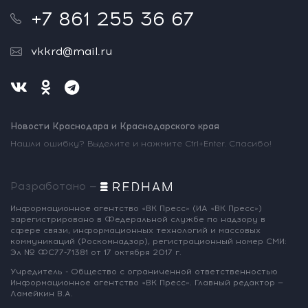
+7 861 255 36 67
vkkrd@mail.ru
Новости Краснодара и Краснодарского края
Нашли ошибку? Выделите и нажмите Ctrl+Enter. Спасибо!
Разработано —
Информационное агентство «ВК Пресс»
(ИА «ВК Пресс»)
зарегистрировано
в Федеральной службе по надзору
в
сфере связи, информационных
технологий и массовых
коммуникаций
(Роскомнадзор),
регистрационный номер СМИ:
Эл № ФС77-71381
от 17 октября 2017 г.
Учредитель - Общество с ограниченной
ответственностью
Информационное
агентство «ВК Пресс».
Главный редактор —
Ламейкин В.А.