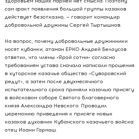
здоровьем наших парней нет смысла. Поэтому
сам факт появления большой группы казаков
действует безотказно, — говорит командир
добровольной дружины Сергей Тыртышнов.
На вопрос, почему добровольные дружинники
носят кубанки, атаман ЕРКО Андрей Белоусов
ответил, что члены «Ярой сотни» согласно
требованиям устава сначала написали прошения
в хуторское казачье общество «Суворовский
редут», а затем после двухмесячного
испытательного срока приняли казачью присягу
в войсковом соборе Святого Благоверного
князя Александра Невского. Проводил
церемонию приведения к присяге новых
казаков духовник Кубанского казачьего войска
отец Иоанн Гармаш.