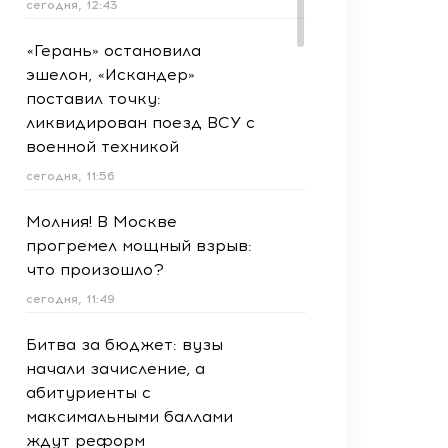
сегодня, 12:43
«Герань» остановила
эшелон, «Искандер»
поставил точку:
ликвидирован поезд ВСУ с
военной техникой
сегодня, 11:56
Молния! В Москве
прогремел мощный взрыв:
что произошло?
сегодня, 11:49
Битва за бюджет: вузы
начали зачисление, а
абитуриенты с
максимальными баллами
ждут реформ