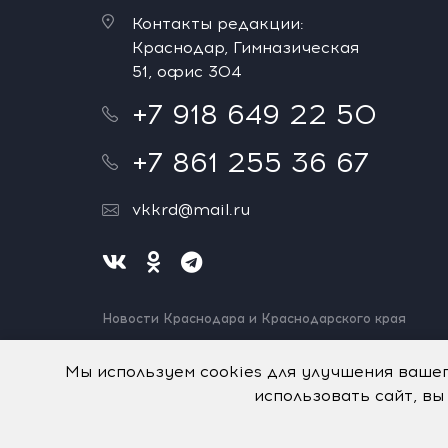
Контакты редакции:
Краснодар, Гимназическая
51, офис 304
+7 918 649 22 50
+7 861 255 36 67
vkkrd@mail.ru
Новости Краснодара и Краснодарского края
Нашли ошибку? Выделите и нажмите Ctrl+Enter.
Спасибо!
Мы используем cookies для улучшения ваше
использовать сайт, вы
На информационном ресурсе применяются
рекомен