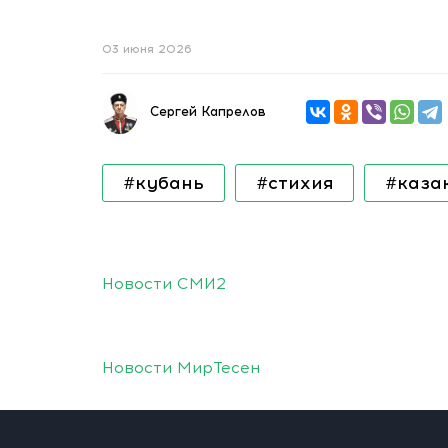
03 июня 2026
Сергей Капрелов
#кубань
#стихия
#каза
Новости СМИ2
Новости МирТесен