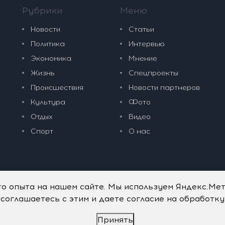
Рубрики
Меню
Новости
Статьи
Политика
Интервью
Экономика
Мнение
Жизнь
Спецпроекты
Происшествия
Новости партнеров
Культура
Фото
Отдых
Видео
Спорт
О нас
го опыта на нашем сайте. Мы используем Яндекс.Ме
 соглашаетесь с этим и даете согласие на обработк
Принять
дательные технологии
.
Политика обработки персональных данных
.