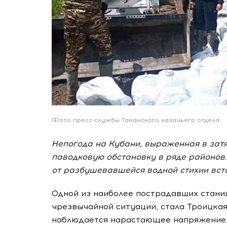
Фото пресс-службы Таманского казачьего отдела.
Непогода на Кубани, выраженная в зат
паводковую обстановку в ряде районов.
от разбушевавшейся водной стихии вста
Одной из наиболее пострадавших стани
чрезвычайной ситуации, стала Троицкая
наблюдается нарастающее напряжение. 