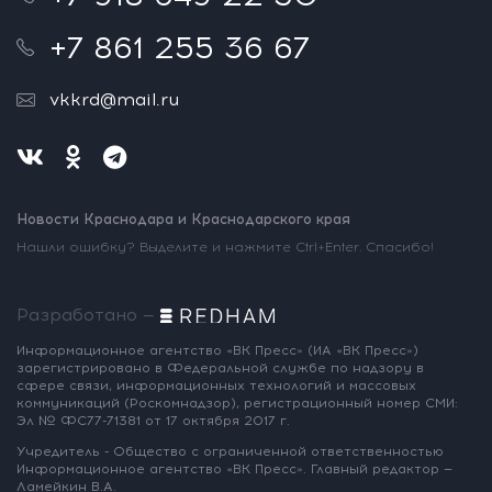
+7 861 255 36 67
vkkrd@mail.ru
Новости Краснодара и Краснодарского края
Нашли ошибку? Выделите и нажмите Ctrl+Enter. Спасибо!
Разработано —
Информационное агентство «ВК Пресс»
(ИА «ВК Пресс»)
зарегистрировано
в Федеральной службе по надзору
в
сфере связи, информационных
технологий и массовых
коммуникаций
(Роскомнадзор),
регистрационный номер СМИ:
Эл № ФС77-71381
от 17 октября 2017 г.
Учредитель - Общество с ограниченной
ответственностью
Информационное
агентство «ВК Пресс».
Главный редактор —
Ламейкин В.А.