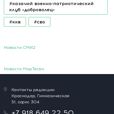
#казачий военно-патриотический
клуб «доброволец»
#ккв
#сво
Новости СМИ2
Новости МирТесен
Контакты редакции:
Краснодар, Гимназическая
51, офис 304
+7 918 649 22 50