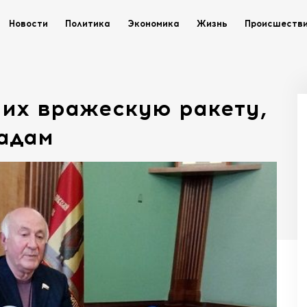
Новости
Политика
Экономика
Жизнь
Происшеств
ших вражескую ракету,
радам