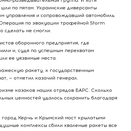
онно-разведывательная
группа. И хотя
 шли по пятам. Украинские диверсанты
ом управления и сопровождавший автомобиль
. Операция по эвакуации трофейной Storm
о сделать не смогли.
истов оборонного предприятия, где
чили и, судя по успешным перехватам
шли ее уязвимые места.
вражескую ракету, к государственным
ат, — отметил казачий генерал.
ероизме казаков наших отрядов БАРС. Сколько
льных ценностей удалось сохранить благодаря
л город Керчь и Крымский мост крылатыми
душные комплексы сбили хваленые ракеты все