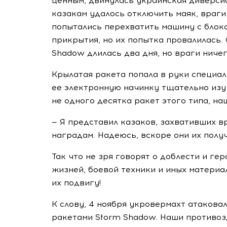
ценным, двинулась украинская
диверси
казакам удалось отключить маяк, враги
попытались перехватить машину с блок
прикрытия, но их попытка провалилась
Shadow длилась два дня, но враги ничег
Крылатая ракета попала в руки специал
ее электронную начинку тщательно изу
не одного десятка ракет этого типа, на
— Я представил казаков, захвативших 
наградам. Надеюсь, вскоре они их получ
Так что не зря говорят о доблести и г
жизней, боевой техники и иных материа
их подвигу!
К слову, 4 ноября укровермахт атакова
ракетами Storm Shadow. Наши противоз