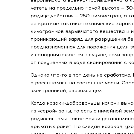
европейского
военно-промышленного
ко
лететь на предельно малой высоте — 30
радиус действия — 250 километров, а т
ее краткие
тактико-технические
характ
килограммов взрывчатого вещества и и
проникающий заряд для разрушения бето
предназначенная для поражения цели з
и самоуничтожается в случае, если за
от полученных в ходе сканирования с к
Однако
что-то
в тот день не сработало. 
а рассыпалась на составные части. Сам
электроникой, оказался цел.
Когда
казаки-добровольцы
начали вынос
из «серой» зоны, то есть с ничейной зем
радиосигналы. Такие маяки устанавлива
крылатых ракет. По следам казаков, ух