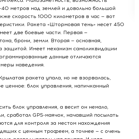
мплекса. Малозаметность, возможность
–40 метров над землей и довольно большой
акже скорость 1000 километров в час — вот
еристики. Ракета «Штормовая тень» несет 450
меет две боевые части. Первая —
на, брони, земли. Вторая — основная,
а защитой. Имеет механизм самоликвидации
программированные данные отличаются
амеры наведения.
Крылатая ракета упала, но не взорвалась,
ое ценное: блок управления, напичканный
ить блок управления, а весит он немало,
ли, сработал
GPS-маячок
, начавший посылать
ются для контроля за местом нахождения
одящих с ценным трофеем, а точнее — с очень