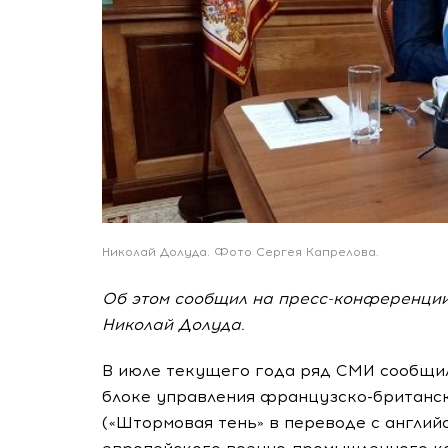
Николай Долуда. Фото Сергея Капрелова.
Об этом сообщил на пресс-конференции
Николай Долуда.
В июле текущего года ряд СМИ сообщи
блоке управления
французско-британс
(«Штормовая тень» в переводе с английс