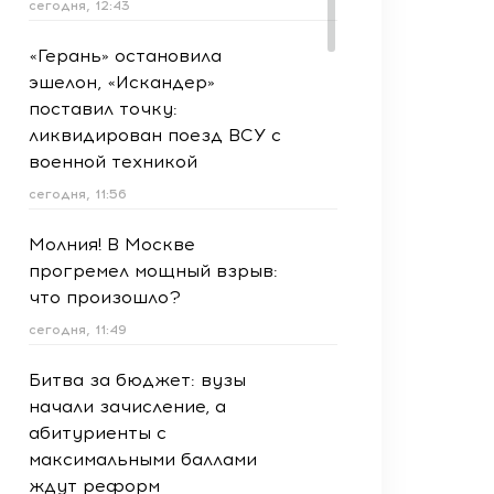
сегодня, 12:43
«Герань» остановила
эшелон, «Искандер»
поставил точку:
ликвидирован поезд ВСУ с
военной техникой
сегодня, 11:56
Молния! В Москве
прогремел мощный взрыв:
что произошло?
сегодня, 11:49
Битва за бюджет: вузы
начали зачисление, а
абитуриенты с
максимальными баллами
ждут реформ