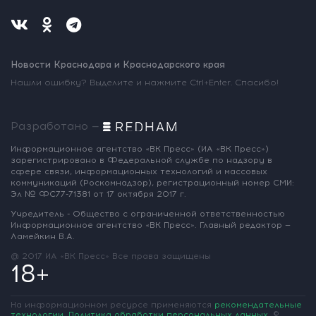
Новости Краснодара и Краснодарского края
Нашли ошибку? Выделите и нажмите Ctrl+Enter. Спасибо!
Разработано —
Информационное агентство «ВК Пресс»
(ИА «ВК Пресс»)
зарегистрировано
в Федеральной службе по надзору
в
сфере связи, информационных
технологий и массовых
коммуникаций
(Роскомнадзор),
регистрационный номер СМИ:
Эл № ФС77-71381
от 17 октября 2017 г.
Учредитель - Общество с ограниченной
ответственностью
Информационное
агентство «ВК Пресс».
Главный редактор —
Ламейкин В.А.
@ 2017 ИА «ВК Пресс»
Все права защищены
18+
На информационном ресурсе применяются
рекомендательные
технологии
.
Политика обработки персональных данных
.
©