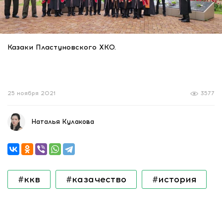
Казаки Пластуновского ХКО.
25 ноября 2021
3577
Наталья Кулакова
#ккв
#казачество
#история