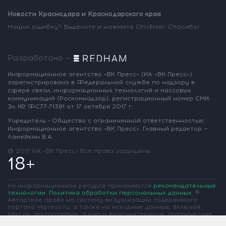
Новости Краснодара и Краснодарского края
Нашли ошибку? Выделите и нажмите Ctrl+Enter. Спасибо!
Разработано —
Информационное агентство «ВК Пресс»
(ИА «ВК Пресс»)
зарегистрировано
в Федеральной службе по надзору
в
сфере связи, информационных
технологий и массовых
коммуникаций
(Роскомнадзор),
регистрационный номер СМИ:
Эл № ФС77-71381
от 17 октября 2017 г.
Учредитель - Общество с ограниченной
ответственностью
Информационное
агентство «ВК Пресс».
Главный редактор —
Ламейкин В.А.
@ 2017 ИА «ВК Пресс»
Все права защищены
18+
На информационном ресурсе применяются
рекомендательные
технологии
.
Политика обработки персональных данных
.
©
Авторское право на систему визуализации содержимого
портала vkpress.ru, а также на исходные данные, включая
тексты, фотографии, аудио и видеоматериалы, графические
изображения, иные произведения и товарные знаки