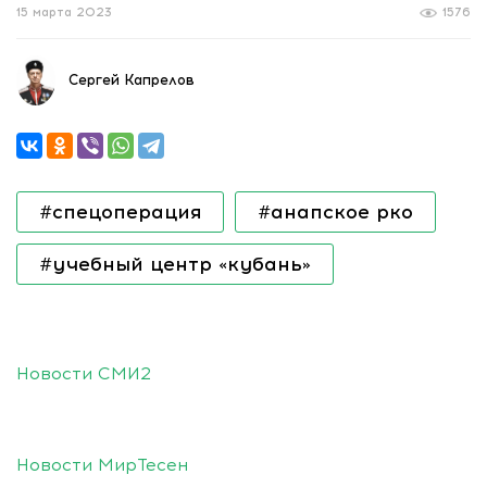
15 марта 2023
1576
Сергей Капрелов
#спецоперация
#анапское рко
#учебный центр «кубань»
Новости СМИ2
Новости МирТесен