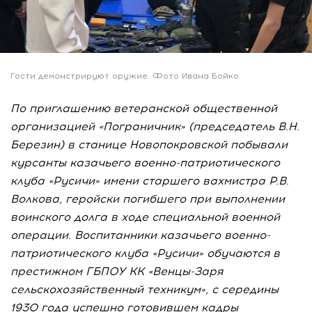
Гости демонстрируют оружие. Фото Ивана Бойко.
По приглашению ветеранской общественной
организацией «Пограничник» (председатель В.Н.
Березин) в станице Новопокровской побывали
курсанты казачьего военно-патриотического
клуба «Русичи» имени старшего вахмистра Р.В.
Волкова, геройски погибшего при выполнении
воинского долга в ходе специальной военной
операции. Воспитанники казачьего военно-
патриотического клуба «Русичи» обучаются в
престижном ГБПОУ КК «Венцы-Заря
сельскохозяйственный техникум», с середины
1930 года успешно готовившем кадры