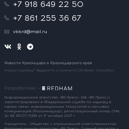
+7 918 649 22 50
+7 861 255 36 67
vkkrd@mail.ru
Новости Краснодара и Краснодарского края
Нашли ошибку? Выделите и нажмите Ctrl+Enter. Спасибо!
Разработано —
Информационное агентство «ВК Пресс»
(ИА «ВК Пресс»)
зарегистрировано
в Федеральной службе по надзору
в
сфере связи, информационных
технологий и массовых
коммуникаций
(Роскомнадзор),
регистрационный номер СМИ:
Эл № ФС77-71381
от 17 октября 2017 г.
Учредитель - Общество с ограниченной
ответственностью
Информационное
агентство «ВК Пресс».
Главный редактор —