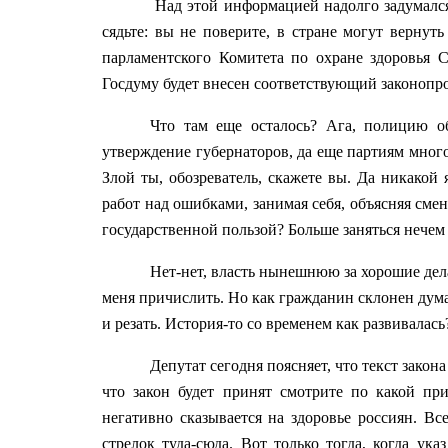
Над этой информацией надолго задумался,
сядьте: вы не поверите, в стране могут вернуть
парламентского Комитета по охране здоровья С
Госдуму будет внесен соответствующий законопро
Что там еще осталось? Ага, полицию о
утверждение губернаторов, да еще партиям мног
Злой ты, обозреватель, скажете вы. Да никакой 
работ над ошибками, занимая себя, объясняя сме
государственной пользой? Больше заняться нечем 
Нет-нет, власть нынешнюю за хорошие дел
меня причислить. Но как гражданин склонен думат
и резать. История-то со временем как развивала
Депутат сегодня поясняет, что текст закона
что закон будет принят смотрите по какой пр
негативно сказывается на здоровье россиян. Вс
стрелок туда-сюда. Вот только тогда, когда ука