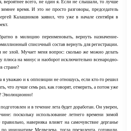
 вероятнее всего, не один я. Если не слышали, то лучше
 зимнее время. И это не просто разговоры, председатель
ергей Калашников заявил, что уже в начале сентября в
ект.
братно в милицию переименовать, вернуть назначение-
омиллионный списочный состав вернуть для регистрации.
я не злой. Мучает меня вопрос: сколько же можно делать
ну плюса на минус и наоборот исключительно всенародно-
в стране?
а я уважаю и к оппозиции не отношусь, если кто-то решил
ь, что лучше семь раз, как говорят, отмерить, а потом уже
сь? Эволюционно!
 подготовлен и в течение лета будет доработан. Он уверен,
ичине: поскольку использование летнего времени зимой
е правильно, наверняка влияет на самочувствие дерганье
з по инициативе Медведева, тогда президента, готовили,