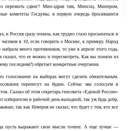
жно пережить сдвиг? Мин-здрав там, Минсоц, Минпром,
ьные комитеты Госдумы, в первую очередь бросившиеся
л, и Россия сразу поняла, как трудно стало просыпаться: в
 часиков в 10, если говорить о Москве, к примеру. Народ
 набрала много противников, то уже в апреле этого года,
 сказал, что ее можно и пересмотреть. Как вы поняли из
чему последняя?) обретает конкретные очертания.
но голосование на выборах могут сделать обязательным.
лосования перенесут на будни. Сейчас мы голосуем в
тов. Сказал об этом секретарь генсовета «Единой России»
ают избирателю в рабочий день выходной, так уж будь добр,
ываю, так как Неверов не сказал, что будет с тем, кто все
огда пусть выражают свои мысли точнее. А еще лучше —