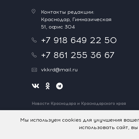
Контакты редакции:
Краснодар, Гимназическая
51, офис 304
+7 918 649 22 50
+7 861 255 36 67
vkkrd@mail.ru
Новости Краснодара и Краснодарского края
Нашли ошибку? Выделите и нажмите Ctrl+Enter.
Спасибо!
Мы используем cookies для улучшения ваше
использовать сайт, вы