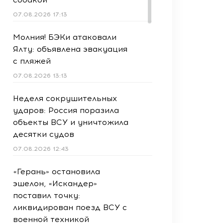
07.08.2026 17:13
Молния! БЭКи атаковали
Ялту: объявлена эвакуация
с пляжей
07.08.2026 13:13
Неделя сокрушительных
ударов: Россия поразила
объекты ВСУ и уничтожила
десятки судов
07.08.2026 12:43
«Герань» остановила
эшелон, «Искандер»
поставил точку:
ликвидирован поезд ВСУ с
военной техникой