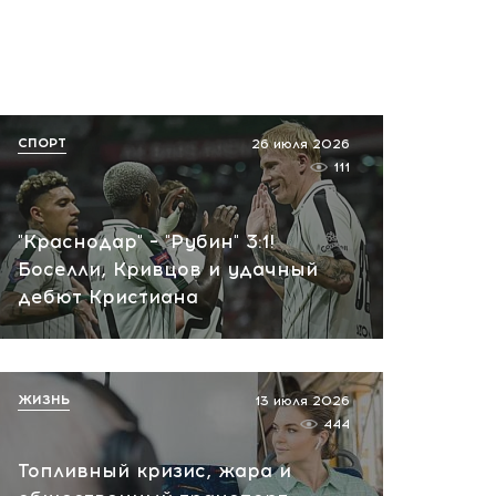
СПОРТ
26 июля 2026
111
"Краснодар" – "Рубин" 3:1!
Боселли, Кривцов и удачный
дебют Кристиана
ЖИЗНЬ
13 июля 2026
444
Топливный кризис, жара и