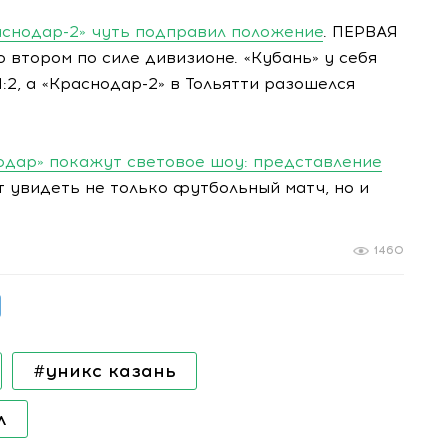
аснодар-2» чуть подправил положение
. ПЕРВАЯ
 втором по силе дивизионе. «Кубань» у себя
:2, а «Краснодар-2» в Тольятти разошелся
одар» покажут световое шоу: представление
т увидеть не только футбольный матч, но и
1460
#уникс казань
л