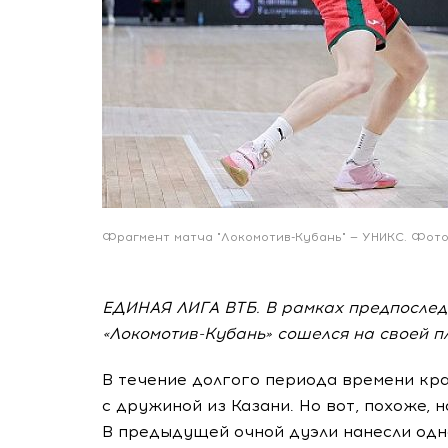
Фрагмент матча "Локомотив-Кубань" — УНИКС. Фото
ЕДИНАЯ ЛИГА ВТБ. В рамках предпослед
«Локомотив-Кубань» сошелся на своей п
В течение долгого периода времени кр
с дружиной из Казани. Но вот, похоже,
н
В предыдущей очной дуэли нанесли одн