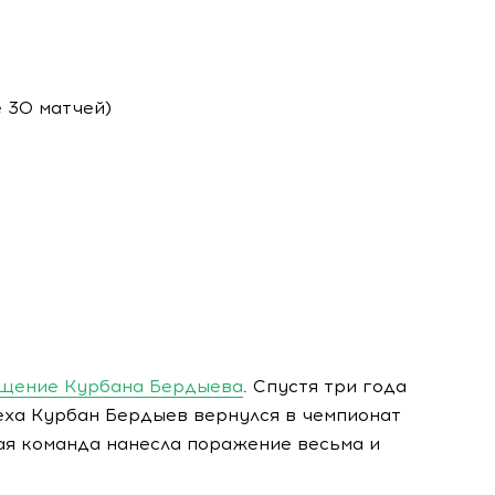
е 30 матчей)
щение Курбана Бердыева
. Спустя три года
еха Курбан Бердыев вернулся в чемпионат
ая команда нанесла поражение весьма и