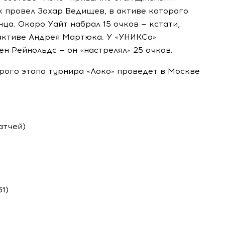
к провел Захар Ведищев, в активе которого
нца. Окаро Уайт набрал 15 очков — кстати,
 активе Андрея Мартюка. У «УНИКСа»
н Рейнольдс — он «настрелял» 25 очков.
рого этапа турнира «Локо» проведет в Москве
атчей)
1)