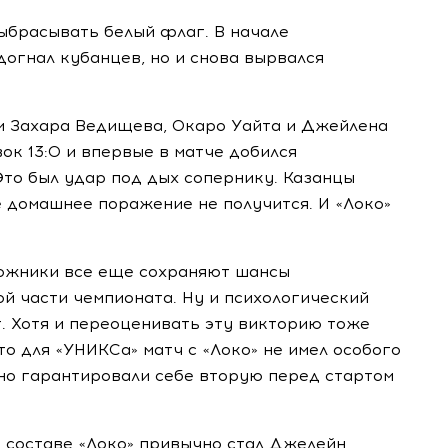
ыбрасывать белый флаг. В начале
догнал кубанцев, но и снова вырвался
ми Захара Ведищева, Окаро Уайта и Джейлена
 13:0 и впервые в матче добился
Это был удар под дых сопернику. Казанцы
е домашнее поражение не получится. И «Локо»
ожники все еще сохраняют шансы
ой части чемпионата. Ну и психологический
т. Хотя и переоценивать эту викторию тоже
то для «УНИКСа» матч с «Локо» не имел особого
но гарантировали себе вторую перед стартом
 составе «Локо» привычно стал Джелейн