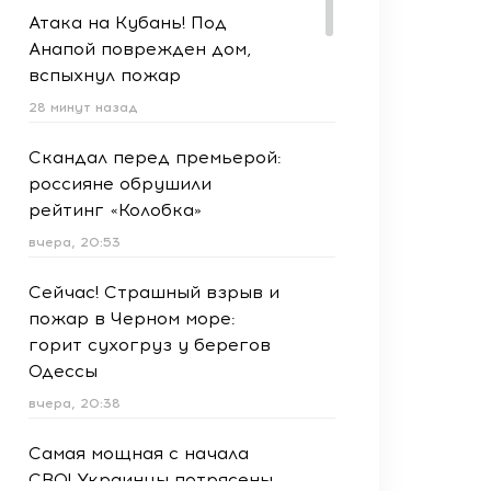
Атака на Кубань! Под
Анапой поврежден дом,
вспыхнул пожар
28 минут назад
Скандал перед премьерой:
россияне обрушили
рейтинг «Колобка»
вчера, 20:53
Сейчас! Страшный взрыв и
пожар в Черном море:
горит сухогруз у берегов
Одессы
вчера, 20:38
Самая мощная с начала
СВО! Украинцы потрясены