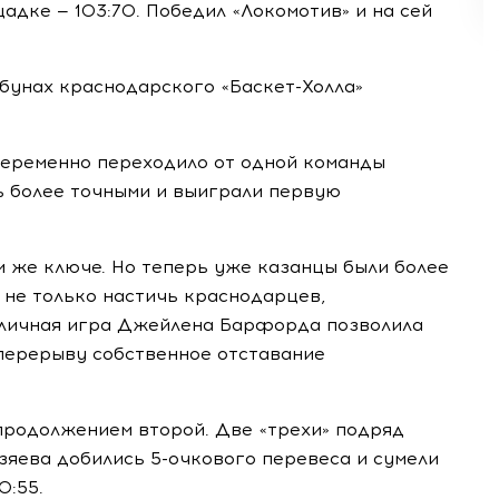
дке — 103:70. Победил «Локомотив» и на сей
ибунах краснодарского
«Баскет-Холла»
переменно переходило от одной команды
ь более точными и выиграли первую
м же ключе. Но теперь уже казанцы были более
 не только настичь краснодарцев,
отличная игра Джейлена Барфорда позволила
перерыву собственное отставание
продолжением второй. Две «трехи» подряд
озяева добились
5-очкового
перевеса и сумели
0:55.