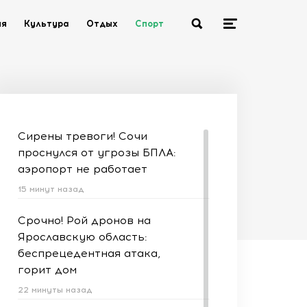
ия
Культура
Отдых
Спорт
Сирены тревоги! Сочи
проснулся от угрозы БПЛА:
аэропорт не работает
15 минут назад
Срочно! Рой дронов на
Ярославскую область:
беспрецедентная атака,
горит дом
22 минуты назад