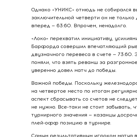
Однако «УНИКС» отнюдь не собирался в
заключительной четверти он не только 
вперед — 63:60. Впрочем, ненадолго.
«Локо» перехватил инициативу, усилия
Барфорда совершил впечатляющий рывок
двузначного перевеса в счете — 73:60. 
поняли, что взять реванш за разгромно
уверенно довел матч до победы.
Важной победы. Поскольку железнодор
на четвертое место по итогам регулярн
аспект сбрасывать со счетов не следуе
не нужно.
Все-таки
не стоит забывать, ч
турнирного значения — казанцы досроч
плей-офф
позицию в турнире.
Самым результативным игроком матча в