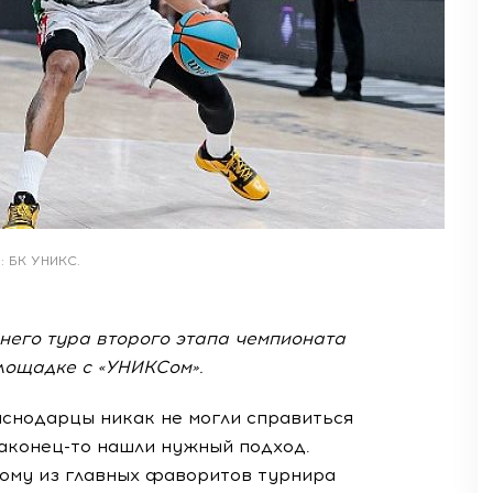
: БК УНИКС.
него тура второго этапа чемпионата
лощадке с «УНИКСом».
аснодарцы никак не могли справиться
аконец-то
нашли нужный подход.
ому из главных фаворитов турнира