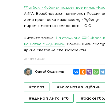
Футбол: «Кубань» падает все ниже, «Кр
ЛИГА. Возобновился чемпионат России во
дома проиграла казанскому «Рубину» — 1
миром с местным «Акроном» — 0:0.
Читайте также:
На стадионе ФК «Красн
на матче с «Динамо»
. Болельщики смогу
яркие световые спецэффекты.
21 марта 2023
Сергей Сальников
#спорт
#локомотив-кубань
#единая лига втб
#баскетбо