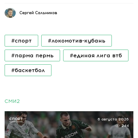
Сергей Сальников
#спорт
#локомотив-кубань
#парма пермь
#единая лига втб
#баскетбол
СМИ2
СПОРТ
6 августа 2026
244