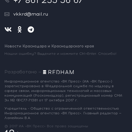
vkkrd@mail.ru
Новости Краснодара и Краснодарского края
Нашли ошибку? Выделите и нажмите Ctrl+Enter. Спасибо!
Разработано —
Информационное агентство «ВК Пресс»
(ИА «ВК Пресс»)
зарегистрировано
в Федеральной службе по надзору
в
сфере связи, информационных
технологий и массовых
коммуникаций
(Роскомнадзор),
регистрационный номер СМИ:
Эл № ФС77-71381
от 17 октября 2017 г.
Учредитель - Общество с ограниченной
ответственностью
Информационное
агентство «ВК Пресс».
Главный редактор —
Ламейкин В.А.
@ 2017 ИА «ВК Пресс»
Все права защищены