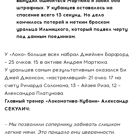
вынудил ошибиться Мартюка и забил оба
штрафных. У кубанцев оставалось на
спасение всего 13 секунд. Но дело
кончилось потерей и метким броском
уральца Ильницкого, который подвел черту
под данным поединком.
У «Локо» больше всех набрал Джейлен Барфорд
– 25 очков. 15 в активе Андрея Мартюка.
У уральцев самым результативным оказался Би
Джей Джонсон, «настрелявший» 21 очко. 17 на
счету Ричарда Соломона, 13 – Айзея Риза, 12 –
Александра Платунова.
Главный тренер «Локомотива-Кубани» Александр
СЕКУЛИЧ:
– Мы позволили сопернику забивать слишком
легкие мячи. Это придало ему уверенности.