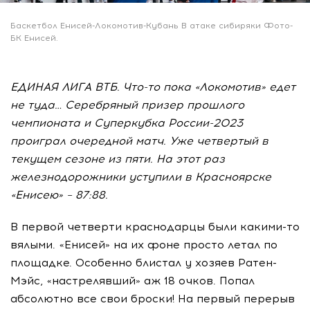
Баскетбол Енисей-Локомотив-Кубань В атаке сибиряки Фото-
БК Енисей.
ЕДИНАЯ ЛИГА ВТБ. Что-то пока «Локомотив» едет
не туда… Серебряный призер прошлого
чемпионата и Суперкубка России-2023
проиграл очередной матч. Уже четвертый в
текущем сезоне из пяти. На этот раз
железнодорожники уступили в Красноярске
«Енисею» – 87:88.
В первой четверти краснодарцы были какими-то
вялыми. «Енисей» на их фоне просто летал по
площадке. Особенно блистал у хозяев Ратен-
Мэйс, «настрелявший» аж 18 очков. Попал
абсолютно все свои броски! На первый перерыв