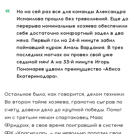
Но на сей раз все для команды Александра
Исмаилова прошло без треволнений. Еще до
перерыва номинальные хозяева обеспечили
себе достаточно комфортный задел в два
мяча. Первый гол на 24-й минуте забил
поймавший кураж Амаль Вардания. В трех
последних матчах он провел свой уже
седьмой мяч! А на 33-й минуте Игорь
Пономарев удвоил преимущество «Абиса
Екатеринодара».
Остальное было, как говорится, делом техники.
Во втором тайме хозяева, грамотно сыграв по
счету, довели дело до крупной победы. Помог
им с третьим мячом спартаковец Маас
Фридрих, в свое время поигравший в системе
ФК «Краснодар», — он невольно поразил свои