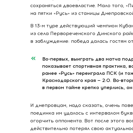
сохраняться двоевластие. Мало того, «
на пятки «Русь» из станицы Днепровско
В
13-м
туре действующий чемпион Кубан
из села Первореченского Динского район
в заблуждение: победа далась гостям о
Во-первых
, выиграть два матча под
показывает спортивная практика, в
ранее «Русь» переиграла ПСК (и то
Краснодарского края — 2:0.
Во-втор
в первом тайме крепко уперлись, он
И днепровцам, надо сказать, очень пове
поединка им удалось с интервалом бук
огорчить оппонента. Вот после этого в
действительно потерял свою актуальност