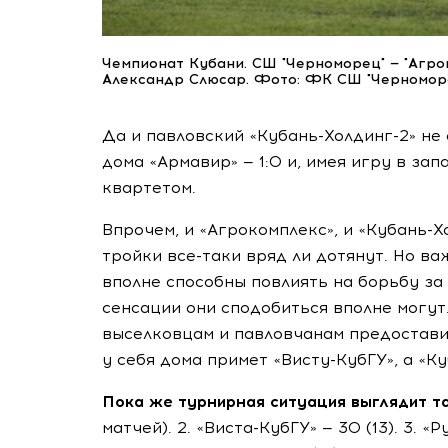
Чемпионат Кубани. СШ "Черноморец" — "Агро
Александр Слюсар. Фото: ФК СШ "Черноморе
Да и павловский
«Кубань-Холдинг-2»
не 
дома «Армавир» — 1:0 и, имея игру в за
квартетом.
Впрочем, и «Агрокомплекс», и
«Кубань-Х
тройки
все-таки
вряд ли дотянут. Но ва
вполне способны повлиять на борьбу за
сенсации они сподобиться вполне могут.
выселковцам и павловчанам предостави
у себя дома примет
«Висту-КубГУ»
, а
«Ку
Пока же турнирная ситуация выглядит т
матчей). 2.
«Виста-КубГУ»
— 30 (13). 3. «Р