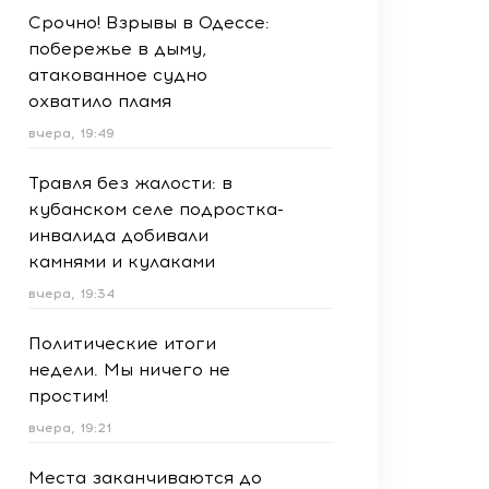
Срочно! Взрывы в Одессе:
побережье в дыму,
атакованное судно
охватило пламя
вчера, 19:49
Травля без жалости: в
кубанском селе подростка-
инвалида добивали
камнями и кулаками
вчера, 19:34
Политические итоги
недели. Мы ничего не
простим!
вчера, 19:21
Места заканчиваются до