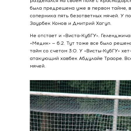
разделался на своем поле с краснодар
была предрешена уже в первом тайме, в
соперника пять безответных мячей. У п
Заурбек Конов и Дмитрий Хагуп.
Не отстает и
«Виста-КубГУ»
. Геленджич
«Медик» — 6:2. Тут тоже все было реше
тайм со счетом 3:0. У
«Висты-КубГУ»
хет
атакующий хавбек Абдулайе Траоре. Все
мячей.