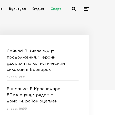
ия
Культура
Отдых
Спорт
Сейчас! В Киеве ждут
продолжения: " Герани"
ударили по логистическим
складам в Броварах
вчера, 21:11
Внимание! В Краснодаре
БПЛА рухнул рядом с
домами: район оцеплен
вчера, 19:55