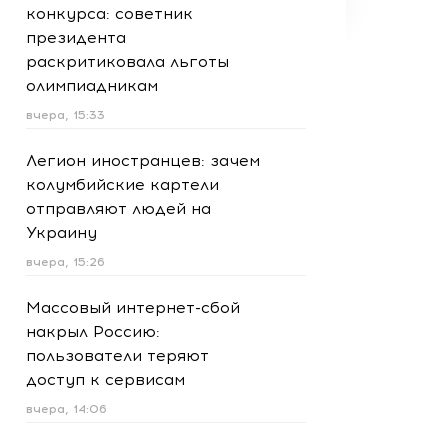
конкурса: советник
президента
раскритиковала льготы
олимпиадникам
вчера, 15:33
Легион иностранцев: зачем
колумбийские картели
отправляют людей на
Украину
вчера, 15:26
Массовый интернет-сбой
накрыл Россию:
пользователи теряют
доступ к сервисам
вчера, 14:06