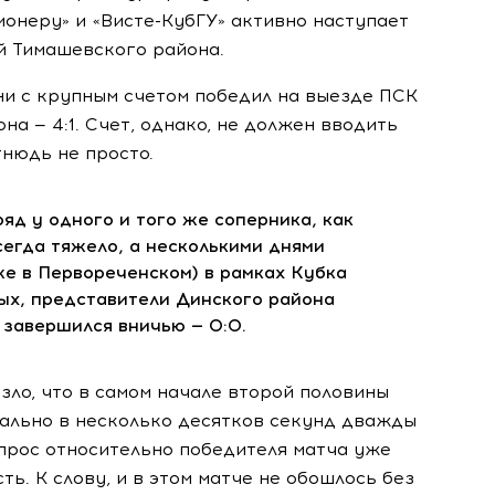
Пионеру» и
«Висте-КубГУ»
активно наступает
й Тимашевского района.
и с крупным счетом победил на выезде ПСК
а — 4:1. Счет, однако, не должен вводить
тнюдь не просто.
ряд у одного и того же соперника, как
сегда тяжело, а несколькими днями
же в Первореченском) в рамках Кубка
ых
, представители Динского района
 завершился вничью — 0:0.
зло, что в самом начале второй половины
вально в несколько десятков секунд дважды
опрос относительно победителя матча уже
ь. К слову, и в этом матче не обошлось без