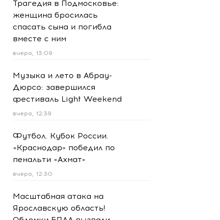
Трагедия в Подмосковье:
женщина бросилась
спасать сына и погибла
вместе с ним
вчера, 13:09
Музыка и лето в Абрау-
Дюрсо: завершился
фестиваль Light Weekend
вчера, 12:39
Футбол. Кубок России.
«Краснодар» победил по
пенальти «Ахмат»
вчера, 12:30
Масштабная атака на
Ярославскую область!
Обломки БПЛА вызвали