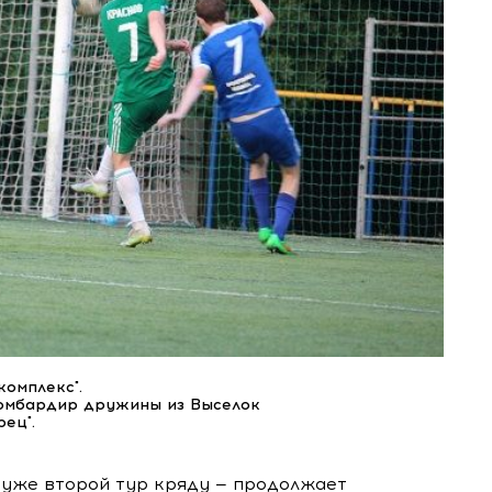
комплекс".
омбардир дружины из Выселок
ец".
 уже второй тур кряду — продолжает