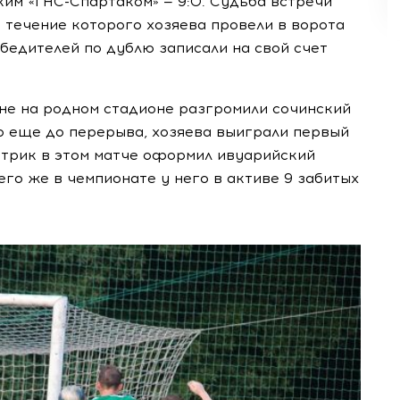
ским
«ГНС-Спартаком»
— 9:0. Судьба встречи
 течение которого хозяева провели в ворота
обедителей по дублю записали на свой счет
ане на родном стадионе разгромили сочинский
но еще до перерыва, хозяева выиграли первый
-трик
в этом матче оформил ивуарийский
го же в чемпионате у него в активе 9 забитых