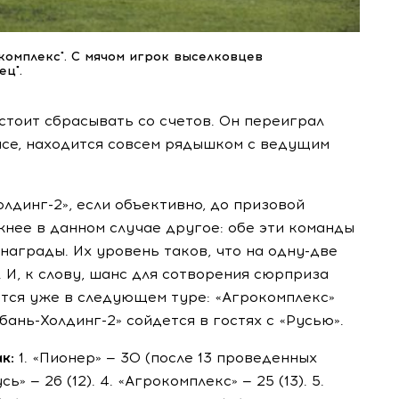
комплекс". С мячом игрок выселковцев
ц".
стоит сбрасывать со счетов. Он переиграл
пасе, находится совсем рядышком с ведущим
олдинг-2»
, если объективно, до призовой
жнее в данном случае другое: обе эти команды
 награды. Их уровень таков, что на
одну-две
 И, к слову, шанс для сотворения сюрприза
тся уже в следующем туре: «Агрокомплекс»
бань-Холдинг-2»
сойдется в гостях с «Русью».
ак:
1. «Пионер» — 30 (после 13 проведенных
усь» — 26 (12). 4. «Агрокомплекс» — 25 (13). 5.