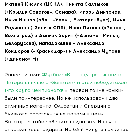
Матвей Кисляк (ЦСКА), Никита Салтыков
(«Крылья Советов», Самара), Игорь Дмитриев,
Илья Ишков (оба – «Урал», Екатеринбург), Илья
Родионов («Зенит» СПб), Иван Пяткин («Ротор»,
Волгоград) и Даниил Зорин («Динамо» Минск,
Белоруссия); нападающие – Александр
Кокшаров («Краснодар») и Александр Чупаев
(«Динамо» М).
Ранее писали:
Футбол: «Краснодар» сыграл в
Питере вничью с «Зенитом» и стал победителем
1-го круга чемпионата!
В первом тайме «быки»
были поинтереснее. Но не использовали два
отличных момента. Олусегун и Сперцян с
близкого расстояния не попали в цель.
Во втором тайме «Зенит» поднажал. Но счет
открыли краснодарцы. На 63-й минуте голкипер