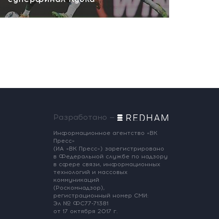
Разработано —
Информационное агентство «ВК
Пресс»
(ИА «ВК Пресс») зарегистрировано
в Федеральной службе по надзору
в сфере связи, информационных
технологий и массовых
коммуникаций
(Роскомнадзор),
регистрационный номер СМИ:
Эл № ФС77-71381
от 17 октября 2017 г.