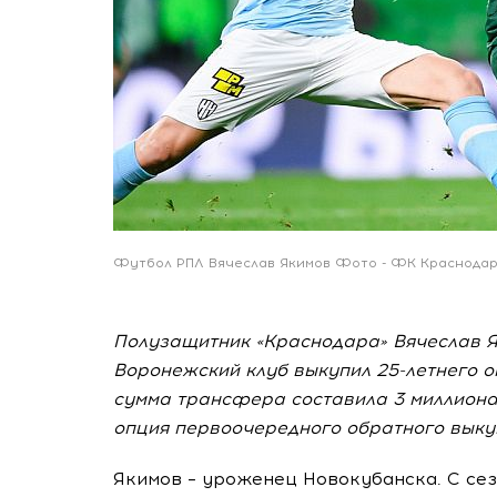
Футбол РПЛ Вячеслав Якимов Фото - ФК Краснодар
Полузащитник «Краснодара» Вячеслав Я
Воронежский клуб выкупил 25-летнего о
сумма трансфера составила 3 миллиона 
опция первоочередного обратного выку
Якимов – уроженец Новокубанска. С сез