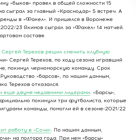
ину «быков» провел в общей сложности 15
а сыграл за главный «Краснодар» 5 встреч. А
аренды в «Факел». И пришелся в Воронеже
-2022/23 Якимов сыграл за «Факел» 14 матчей.
тартовом составе.
 Сергей Терехов решил сменить клубную
чи» Сергей Терехов, по ходу сезона игравший
не, покинул черноморскую команду. Срок
 Руководство «барсов», по нашим данным,
ко Терехов отказался.
 и еще двумя недавними лидерами
. «Барсы»,
 официально покинули три футболиста, которые
гурами команды, помогли ей в сезоне-2021/22
ит работу в «Сочи»
. По нашим данным,
очи» на полтора года. При нем «барсы»