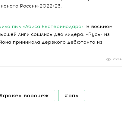
мпионата
России-2022
/23.
дила пыл «Абиса Екатеринодара»
. В восьмом
ысшей лиги сошлись два лидера. «Русь» из
йона принимала дерзкого дебютанта из
2324
#факел воронеж
#рпл