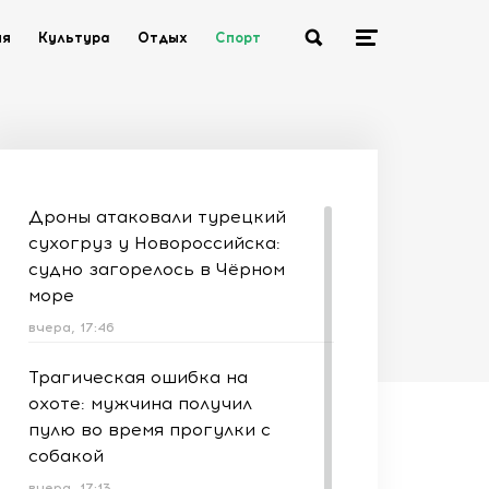
ия
Культура
Отдых
Спорт
Дроны атаковали турецкий
сухогруз у Новороссийска:
судно загорелось в Чёрном
море
вчера, 17:46
Трагическая ошибка на
охоте: мужчина получил
пулю во время прогулки с
собакой
вчера, 17:13