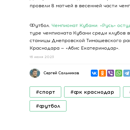
провели 8 матчей в весенней части че
Футбол.
Чемпионат Кубани: «Русь» осту
туре чемпионата Кубани среди клубов в
станицы Днепровской Тимашевского ра
Краснодара — «Абис Екатеринодар».
16 июня 2023
Сергей Сальников
#спорт
#фк краснодар
#футбол