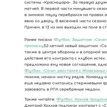
системы «Краснодара». За первую друж
матчей. В первой части минувшего сезон
в зимнюю паузу перебрался на правах 
явно ко двору. В весенней части сезона
Причем, в 13 из них выходил на поле в с
Ранее писали:
Футбол: Защитник «Сочи»
прописку
32-летний левый защитник «Со
также в центре обороны и в опорной зо
действия его контракта с клубом истек.
предложило ему новое соглашение, одна
Футбол: «Сочи» расстался с Жоаозиньо
похоже, начали чистку рядов. Команду
еще недавно считались стержневыми фи
завоевать в РПЛ серебряные медали.
Также читайте:
Футбол: Хохлов продолж
Дмитрий Хохлов подписал контракт с «С