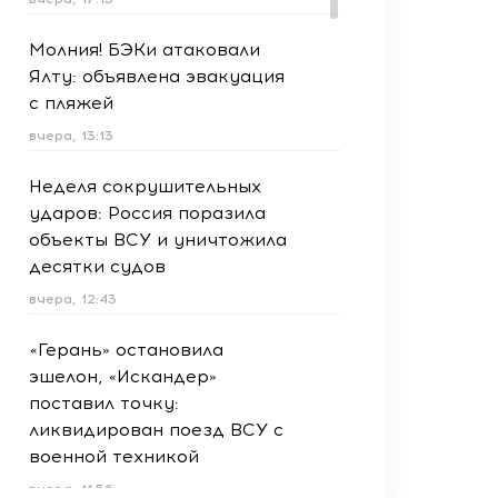
Молния! БЭКи атаковали
Ялту: объявлена эвакуация
с пляжей
вчера, 13:13
Неделя сокрушительных
ударов: Россия поразила
объекты ВСУ и уничтожила
десятки судов
вчера, 12:43
«Герань» остановила
эшелон, «Искандер»
поставил точку:
ликвидирован поезд ВСУ с
военной техникой
вчера, 11:56