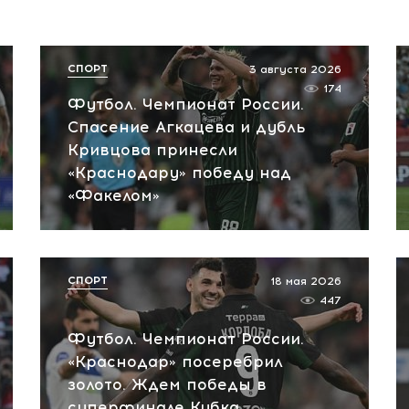
СПОРТ
3 августа 2026
174
Футбол. Чемпионат России.
Спасение Агкацева и дубль
Кривцова принесли
«Краснодару» победу над
«Факелом»
СПОРТ
18 мая 2026
447
Футбол. Чемпионат России.
«Краснодар» посеребрил
золото. Ждем победы в
суперфинале Кубка