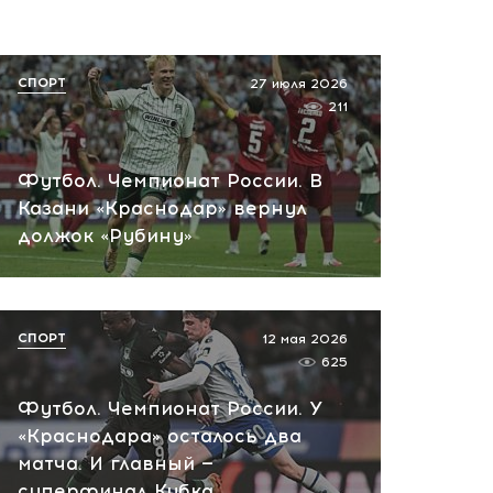
вчера, 10:13
НАТО планирует и
руководит терактами в
СПОРТ
27 июля 2026
России! Сенсационное
211
заявление хакеров
вчера, 10:07
Футбол. Чемпионат России. В
Казани «Краснодар» вернул
должок «Рубину»
СПОРТ
12 мая 2026
625
Футбол. Чемпионат России. У
«Краснодара» осталось два
матча. И главный —
суперфинал Кубка