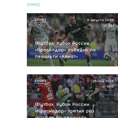
СМИ2
СПОРТ
6 августа 2026
251
Футбол. Кубок России.
«Краснодар» победил по
пенальти «Ахмат»
СПОРТ
25 мая 2026
360
Футбол. Кубок России.
«Краснодар» третий раз
уступил по пенальти…