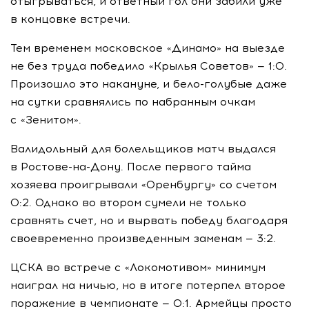
отыгрываться, и ответный гол они забили уже
в концовке встречи.
Тем временем московское «Динамо» на выезде
не без труда победило «Крылья Советов» — 1:0.
Произошло это накануне, и
бело-голубые
даже
на сутки сравнялись по набранным очкам
с «Зенитом».
Валидольный для болельщиков матч выдался
в
Ростове-на-Дону
. После первого тайма
хозяева проигрывали «Оренбургу» со счетом
0:2. Однако во втором сумели не только
сравнять счет, но и вырвать победу благодаря
своевременно произведенным заменам — 3:2.
ЦСКА во встрече с «Локомотивом» минимум
наиграл на ничью, но в итоге потерпел второе
поражение в чемпионате — 0:1. Армейцы просто