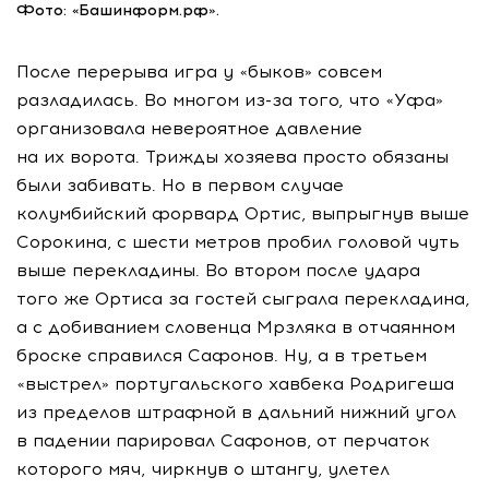
Фото: «Башинформ.рф».
После перерыва игра у «быков» совсем
разладилась. Во многом
из-за
того, что «Уфа»
организовала невероятное давление
на их ворота. Трижды хозяева просто обязаны
были забивать. Но в первом случае
колумбийский форвард Ортис, выпрыгнув выше
Сорокина, с шести метров пробил головой чуть
выше перекладины. Во втором после удара
того же Ортиса за гостей сыграла перекладина,
а с добиванием словенца Мрзляка в отчаянном
броске справился Сафонов. Ну, а в третьем
«выстрел» португальского хавбека Родригеша
из пределов штрафной в дальний нижний угол
в падении парировал Сафонов, от перчаток
которого мяч, чиркнув о штангу, улетел