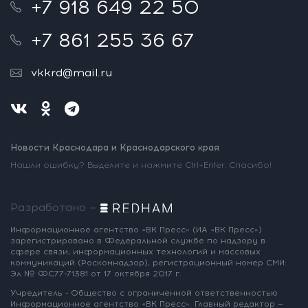
+7 918 649 22 50
+7 861 255 36 67
vkkrd@mail.ru
Новости Краснодара и Краснодарского края
Нашли ошибку? Выделите и нажмите Ctrl+Enter. Спасибо!
Разработано —
Информационное агентство «ВК Пресс»
(ИА «ВК Пресс»)
зарегистрировано
в Федеральной службе по надзору
в
сфере связи, информационных
технологий и массовых
коммуникаций
(Роскомнадзор),
регистрационный номер СМИ:
Эл № ФС77-71381
от 17 октября 2017 г.
Учредитель - Общество с ограниченной
ответственностью
Информационное
агентство «ВК Пресс».
Главный редактор —