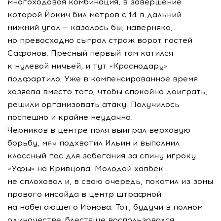
многоходовая комбинация, в завершение
которой Йокич бил метров с 14 в дальний
нижний угол — казалось бы, наверняка,
но превосходно сыграл страж ворот гостей
Сафонов. Пресный первый там катился
к нулевой ничьей, и тут «Краснодару»
подфартило. Уже в компенсированное время
хозяева вместо того, чтобы спокойно доиграть,
решили организовать атаку. Получилось
поспешно и крайне неудачно.
Черников в центре поля выиграл верховую
борьбу, мяч подхватил Ильин и выполнил
классный пас для забегания за спину игроку
«Уфы» на Кривцова. Молодой хавбек
не сплоховал и, в свою очередь, покатил из зоны
правого инсайда в центр штрафной
на набегающего Ионова. Тот, будучи в полном
одиночестве, блестяще воспользовался