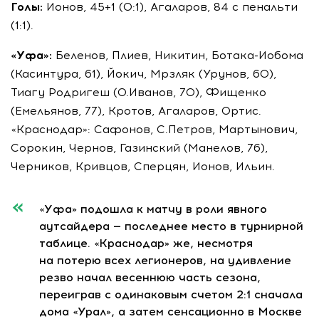
Голы:
Ионов, 45+1 (0:1), Агаларов, 84 с пенальти
(1:1).
«Уфа»:
Беленов, Плиев, Никитин,
Ботака-Иобома
(Касинтура, 61), Йокич, Мрзляк (Урунов, 60),
Тиагу Родригеш (О.Иванов, 70), Фищенко
(Емельянов, 77), Кротов, Агаларов, Ортис.
«Краснодар»: Сафонов, С.Петров, Мартынович,
Сорокин, Чернов, Газинский (Манелов, 76),
Черников, Кривцов, Сперцян, Ионов, Ильин.
«Уфа» подошла к матчу в роли явного
аутсайдера — последнее место в турнирной
таблице. «Краснодар» же, несмотря
на потерю всех легионеров, на удивление
резво начал весеннюю часть сезона,
переиграв с одинаковым счетом 2:1 сначала
дома «Урал», а затем сенсационно в Москве