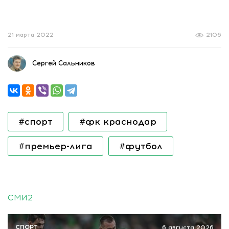
21 марта 2022
2106
Сергей Сальников
#спорт
#фк краснодар
#премьер-лига
#футбол
СМИ2
СПОРТ
6 августа 2026