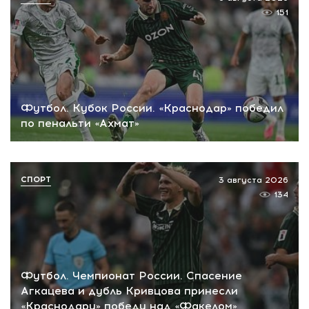
151
Футбол. Кубок России. «Краснодар» победил
по пенальти «Ахмат»
СПОРТ
3 августа 2026
134
Футбол. Чемпионат России. Спасение
Агкацева и дубль Кривцова принесли
«Краснодару» победу над «Факелом»