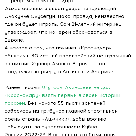
перебрался в «Краснодар».
Далее объявил о своем уходе нападающий
Олакунле Олусегун. Пока, правда, неизвестно
где он будет играть. Сам 21-летний нигериец
утверждает, что намерен обосноваться в
Европе.
А вскоре о том, что покинет «Краснодар»
объявил и 30-летний парагвайский центральный
защитник Хуниор Алонсо. Вероятно, он
продолжит карьеру в Латинской Америке.
Ранее писали:
Футбол: Акинфеев не дал
«Краснодару» взять первый в своей истории
трофей
. Без малого 55 тысяч зрителей
собралось на трибунах главной спортивной
арены страны «Лужники», дабы воочию
наблюдать за суперфиналом Кубка
России-2022/23! В основном это были, понятно,