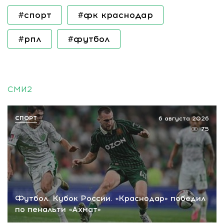
#спорт
#фк краснодар
#рпл
#футбол
СМИ2
СПОРТ
6 августа 2026
75
Футбол. Кубок России. «Краснодар» победил
по пенальти «Ахмат»