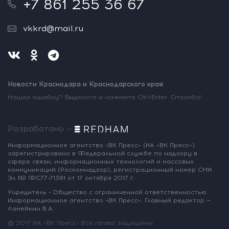
+7 861 255 36 67
vkkrd@mail.ru
Новости Краснодара и Краснодарского края
Нашли ошибку? Выделите и нажмите Ctrl+Enter. Спасибо!
Разработано —
Информационное агентство «ВК Пресс»
(ИА «ВК Пресс»)
зарегистрировано
в Федеральной службе по надзору
в
сфере связи, информационных
технологий и массовых
коммуникаций
(Роскомнадзор),
регистрационный номер СМИ:
Эл № ФС77-71381
от 17 октября 2017 г.
Учредитель - Общество с ограниченной
ответственностью
Информационное
агентство «ВК Пресс».
Главный редактор —
Ламейкин В.А.
@ 2017 ИА «ВК Пресс»
Все права защищены