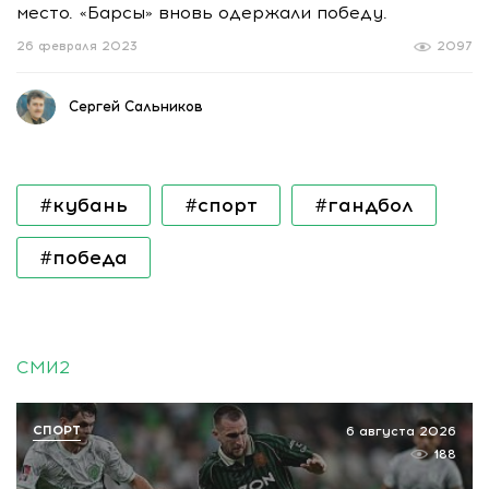
место. «Барсы» вновь одержали победу.
26 февраля 2023
2097
Сергей Сальников
#кубань
#спорт
#гандбол
#победа
СМИ2
СПОРТ
6 августа 2026
188