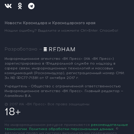
Новости Краснодара и Краснодарского края
Нашли ошибку? Выделите и нажмите Ctrl+Enter. Спасибо!
Разработано —
Информационное агентство «ВК Пресс»
(ИА «ВК Пресс»)
зарегистрировано
в Федеральной службе по надзору
в
сфере связи, информационных
технологий и массовых
коммуникаций
(Роскомнадзор),
регистрационный номер СМИ:
Эл № ФС77-71381
от 17 октября 2017 г.
Учредитель - Общество с ограниченной
ответственностью
Информационное
агентство «ВК Пресс».
Главный редактор —
Ламейкин В.А.
@ 2017 ИА «ВК Пресс»
Все права защищены
18+
На информационном ресурсе применяются
рекомендательные
технологии
.
Политика обработки персональных данных
.
©
Авторское право на систему визуализации содержимого