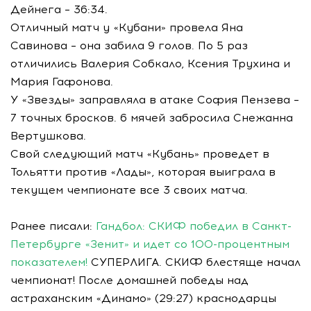
Дейнега – 36:34.
Отличный матч у «Кубани» провела Яна
Савинова – она забила 9 голов. По 5 раз
отличились Валерия Собкало, Ксения Трухина и
Мария Гафонова.
У «Звезды» заправляла в атаке София Пензева –
7 точных бросков. 6 мячей забросила Снежанна
Вертушкова.
Свой следующий матч «Кубань» проведет в
Тольятти против «Лады», которая выиграла в
текущем чемпионате все 3 своих матча.
Ранее писали:
Гандбол: СКИФ победил в Санкт-
Петербурге «Зенит» и идет со 100-процентным
показателем!
СУПЕРЛИГА. СКИФ блестяще начал
чемпионат! После домашней победы над
астраханским «Динамо» (29:27) краснодарцы