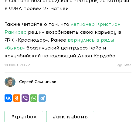
в составе волгоградского «Ротора», за который
в ФНЛ провел 27 матчей.
Также читайте о том, что
легионер Кристиан
Рамирес
решил возобновить свою карьеру в
ФК «Краснодар». Ранее
вернулись в ряды
«быков»
бразильский центрдеф Кайо и
колумбийский нападающий Джон Кордоба.
18 июня 2022
3153
Сергей Сальников
#футбол
#фк кубань