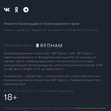
Новости Краснодара и Краснодарского края
Нашли ошибку? Выделите и нажмите Ctrl+Enter. Спасибо!
Разработано —
Информационное агентство «ВК Пресс»
(ИА «ВК Пресс»)
зарегистрировано
в Федеральной службе по надзору
в
сфере связи, информационных
технологий и массовых
коммуникаций
(Роскомнадзор),
регистрационный номер СМИ:
Эл № ФС77-71381
от 17 октября 2017 г.
Учредитель - Общество с ограниченной
ответственностью
Информационное
агентство «ВК Пресс».
Главный редактор —
Ламейкин В.А.
@ 2017 ИА «ВК Пресс»
Все права защищены
18+
На информационном ресурсе применяются
рекомендательные