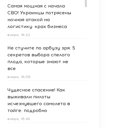
Самая мощная с начала
СВО! Украинцы потрясены
ночная атакой на
логистику: крах бизнеса
вчера, 16:22
Не стучите по арбузу зря: 5
секретов выбора спелого
плода, которые знают не
все
вчера, 16:05
Чудесное спасение! Как
выживали пилоты
исчезнувшего самолета в
тайге: подробно
вчера, 15:43