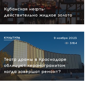
Не только кофе: скачок
Кубанская нефть-
какао на 27% и тревожный
действительно жидкое золото
звонок для рынка
вчера, 12:13
КУЛЬТУРА
9 ноября 2023
3184
Театр драмы в Краснодаре
облицуют керамогранитом:
когда завершат ремонт?