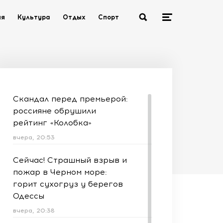
ия
Культура
Отдых
Спорт
Скандал перед премьерой:
россияне обрушили
рейтинг «Колобка»
вчера, 20:53
Сейчас! Страшный взрыв и
пожар в Черном море:
горит сухогруз у берегов
Одессы
вчера, 20:38