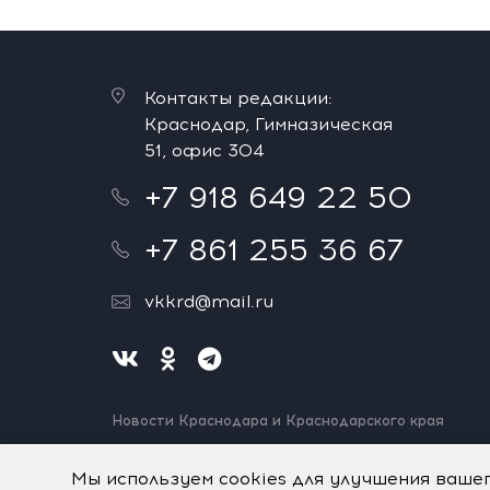
Контакты редакции:
Краснодар, Гимназическая
51, офис 304
+7 918 649 22 50
+7 861 255 36 67
vkkrd@mail.ru
Новости Краснодара и Краснодарского края
Нашли ошибку? Выделите и нажмите Ctrl+Enter.
Спасибо!
Мы используем cookies для улучшения ваше