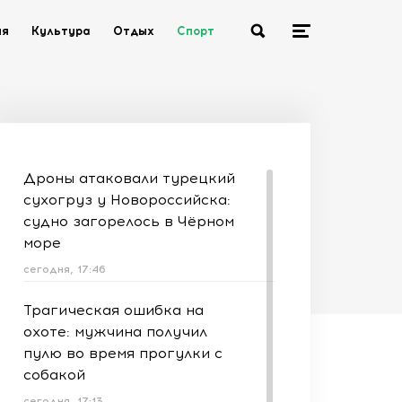
ия
Культура
Отдых
Спорт
Дроны атаковали турецкий
сухогруз у Новороссийска:
судно загорелось в Чёрном
море
сегодня, 17:46
Трагическая ошибка на
охоте: мужчина получил
пулю во время прогулки с
собакой
сегодня, 17:13