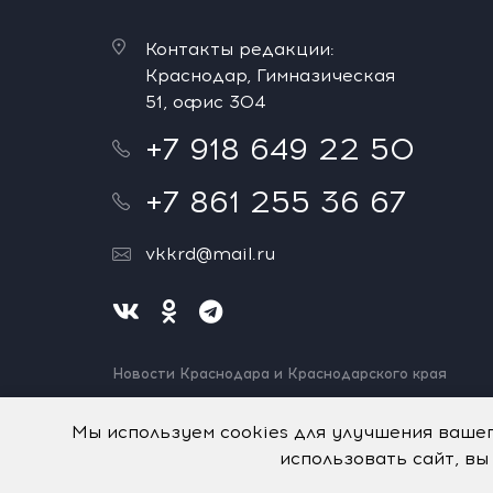
Контакты редакции:
Краснодар, Гимназическая
51, офис 304
+7 918 649 22 50
+7 861 255 36 67
vkkrd@mail.ru
Новости Краснодара и Краснодарского края
Нашли ошибку? Выделите и нажмите Ctrl+Enter.
Спасибо!
Мы используем cookies для улучшения ваше
использовать сайт, вы