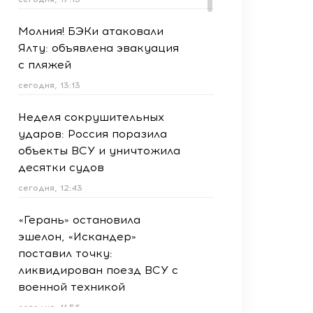
Молния! БЭКи атаковали
Ялту: объявлена эвакуация
с пляжей
сегодня, 13:13
Неделя сокрушительных
ударов: Россия поразила
объекты ВСУ и уничтожила
десятки судов
сегодня, 12:43
«Герань» остановила
эшелон, «Искандер»
поставил точку:
ликвидирован поезд ВСУ с
военной техникой
сегодня, 11:56