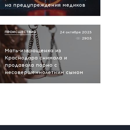
сегодня, 10:13
на предупреждения медиков
НАТО планирует и
руководит терактами в
России! Сенсационное
ПРОИСШЕСТВИЯ
24 октября 2023
заявление хакеров
2903
сегодня, 10:07
Мать-извращенка из
Краснодара снимала и
продавала порно с
несовершеннолетним сыном