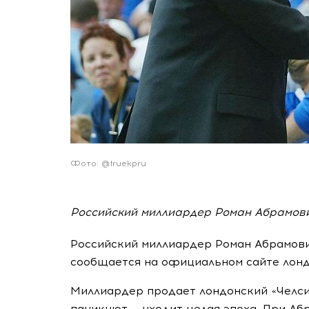
Фото: @truekpru
Российский миллиардер Роман Абрамович
Российский миллиардер Роман Абрамович
сообщается на официальном сайте лонд
Миллиардер продает лондонский «Челси»
паникуют — уходит целая эпоха. При Аб